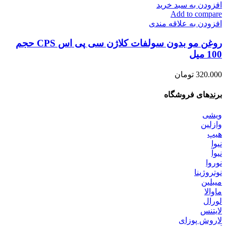
افزودن به سبد خرید
Add to compare
افزودن به علاقه مندی
روغن مو بدون سولفات کلاژن سی پی اس CPS حجم
100 میل
320.000
تومان
برند
های فروشگاه
ویشی
وازلین
هیپ
نیوا
نیوآ
نوروا
نوتروژینا
میبلین
ماوالا
لورال
لایتنس
لاروش پوزای