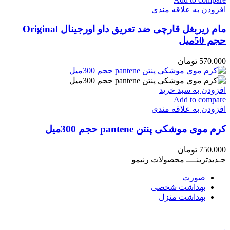
افزودن به علاقه مندی
مام زیربغل قارچی ضد تعریق داو اورجینال Original
حجم 50میل
570.000
تومان
افزودن به سبد خرید
Add to compare
افزودن به علاقه مندی
کرم موی موشکی پنتن pantene حجم 300میل
750.000
تومان
جـدیدترینــــ محصولات رنیمو
صورت
بهداشت شخصی
بهداشت منزل