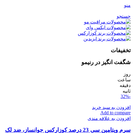
منو
جستجو
تخفیفات
شگفت انگیز در رنیمو
روز
ساعت
دقیقه
ثانیه
-32%
افزودن به سبد خرید
Add to compare
افزودن به علاقه مندی
سرم ویتامین سی 23 درصد کوزارکس جوانساز، ضد لک