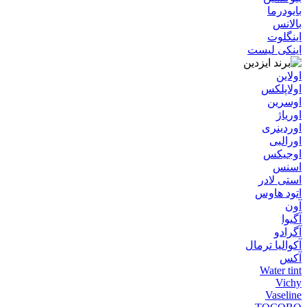
بایودرما
بالانس
اینگلوت
اینکی لیست
اولاین
اولاپلکس
اوسرین
اوریاژ
اوردینری
اورالبی
اوجیکس
اسنس
استی لادر
اتود هاوس
آون
آگیوا
آگرادو
آکوالیا ترمال
آکس
Water tint
Vichy
Vaseline