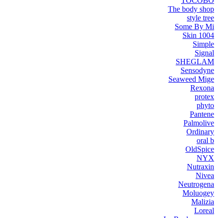
TOCOBO
The body shop
style tree
Some By Mi
Skin 1004
Simple
Signal
SHEGLAM
Sensodyne
Seaweed Mige
Rexona
protex
phyto
Pantene
Palmolive
Ordinary
oral b
OldSpice
NYX
Nutraxin
Nivea
Neutrogena
Moluogey
Malizia
Loreal