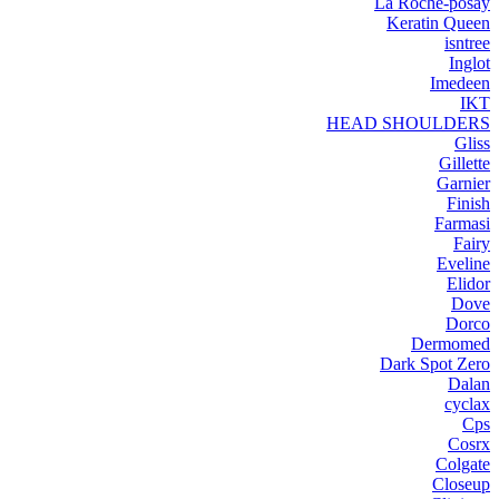
La Roche-posay
Keratin Queen
isntree
Inglot
Imedeen
IKT
HEAD SHOULDERS
Gliss
Gillette
Garnier
Finish
Farmasi
Fairy
Eveline
Elidor
Dove
Dorco
Dermomed
Dark Spot Zero
Dalan
cyclax
Cps
Cosrx
Colgate
Closeup