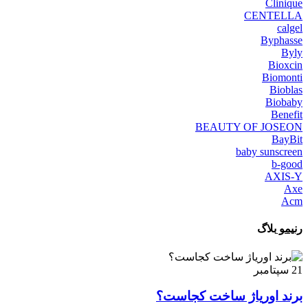
Clinique
CENTELLA
calgel
Byphasse
Byly
Bioxcin
Biomonti
Bioblas
Biobaby
Benefit
BEAUTY OF JOSEON
BayBit
baby sunscreen
b-good
AXIS-Y
Axe
Acm
رنیمو
بلاگ
21
سپتامبر
برند اوریاژ ساخت کجاست؟