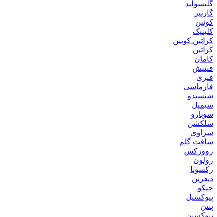
گلیسولید
گارنیر
کوئین
کلینیک
کراتین کویین
کراتین
کامان
فینیش
فیری
فارماسی
شیسیدو
سیمپل
سوبارو
سلکشن
سراوی
سافت گلم
روورکس
رولون
رکسونا
دیفرین
چیکو
پنوکسیل
پنتن
بیوکسین