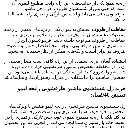
رایحه لیمو
: یکی از جذابیت‌های این ژل، رایحه مطبوع لیموی آن
است که حتی پس از شستشوی ظروف، در داخل ماشین
ظرفشویی باقی می‌ماند و احساس تازگی و تمیزی را به شما القا
می‌کند.
حفاظت از ظروف
: فینیش به‌عنوان یکی از برندهای معتبر در زمینه
محصولات شستشوی ظروف، در نظر دارد علاوه بر تمیزی، به
حفاظت از ظروف هم توجه داشته باشد. فرمولاسیون این ژل
شستشوی ماشین ظرفشویی موجب محافظت از جنس و سطوح
ظروف در برابر آسیب و لکه‌های ممکن از نظر شیمیایی می‌شود.
استفاده آسان
: برای استفاده از این ژل، کافی است مقدار معینی از
آن را در محفظه مخصوص ماشین ظرفشویی قرار داده و دوره
شستشو را شروع کنید. این سادگی در استفاده باعث می‌شود این
محصول مناسب برای استفاده در منازل، رستوران‌ها، و هتل‌ها باشد.
خرید ژل شستشوی ماشین ظرفشویی رایحه لیمو
فینیش 940میل:
ژل شستشوی ماشین ظرفشویی رایحه لیمو فینیش با ویژگی‌های
منحصر به فرد خود، نه‌تنها به تمیزی و بهداشت ظروف شما کمک
می‌کند بلکه با رایحه مطبوع لیموی خود، حس تازگی و تمیزی را در
محیط خانه یا رستوران شما ایجاد می‌کند. از آنجایی که این محصول
با استانداردهای بالای کیفیت فینیش تولید می‌شود، می‌توانید به