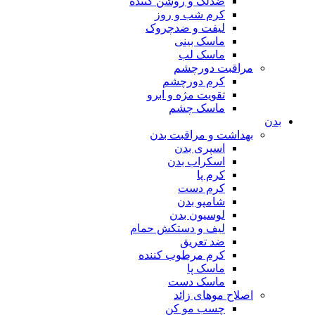
ضدلک و روشن کننده
کرم شب و روز
لیفت و ضدچروک
ماسک بینی
ماسک لب
مراقبت دورچشم
کرم دورچشم
تقویت مژه و ابرو
ماسک چشم
بدن
بهداشت و مراقبت بدن
اسپری بدن
اسکراب بدن
کرم پا
کرم دست
شامپو بدن
لوسیون بدن
لیف و دستکش حمام
ضد تعریق
کرم مرطوب کننده
ماسک پا
ماسک دست
اصلاح موهای زائد
چسب مو کن