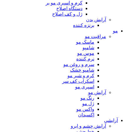
کرم و اسپری مو بر
دستگاه اصلاح
ژل و کف اصلاح
آرایش بدن
برنزه کننده
مو
مراقبت مو
ماسک مو
شامپو
موس مو
نرم کننده
سرم و روغن مو
شامپو خشک
کرم و شیر مو
اسکراب کف سر
اسپری مو
آرایش مو
رنگ مو
ژل مو
واکس مو
اکسیدان
آرایشی
آرایش چشم و ابرو
خط چشم