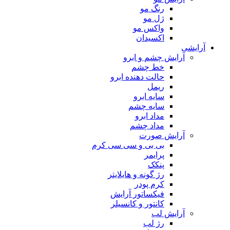
رنگ مو
ژل مو
واکس مو
اکسیدان
آرایشی
آرایش چشم و ابرو
خط چشم
حالت دهنده ابرو
ریمل
سایه ابرو
سایه چشم
مداد ابرو
مداد چشم
آرایش صورت
بی بی و سی سی کرم
پرایمر
پنکک
رژ گونه و هایلایتر
کرم پودر
فیکساتور آرایش
کانتور و کانسیلر
آرایش لب
رژ لب