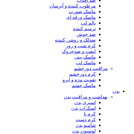
ضد آفتاب
مرطوب کننده و آبرسان
ماسک صورت
ماسک ورقه ای
بالم لب
ترمیم کننده
ضد جوش
ضدلک و روشن کننده
کرم شب و روز
لیفت و ضدچروک
ماسک بینی
ماسک لب
مراقبت دورچشم
کرم دورچشم
تقویت مژه و ابرو
ماسک چشم
بدن
بهداشت و مراقبت بدن
اسپری بدن
اسکراب بدن
کرم پا
کرم دست
شامپو بدن
لوسیون بدن