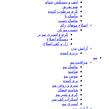
لیف و دستکش حمام
ضد تعریق
کرم مرطوب کننده
ماسک پا
ماسک دست
اصلاح موهای زائد
چسب مو کن
کرم و اسپری مو بر
دستگاه اصلاح
ژل و کف اصلاح
آرایش بدن
برنزه کننده
مو
مراقبت مو
ماسک مو
شامپو
موس مو
نرم کننده
سرم و روغن مو
شامپو خشک
کرم و شیر مو
اسکراب کف سر
اسپری مو
آرایش مو