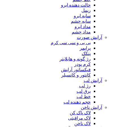
حالت دهنده ابرو
ریمل
سایه ابرو
سایه چشم
مداد ابرو
مداد چشم
آرایش صورت
بی بی و سی سی کرم
پرایمر
پنکک
رژ گونه و هایلایتر
کرم پودر
فیکساتور آرایش
کانتور و کانسیلر
آرایش لب
رژ لب
برق لب
خط لب
حجم دهنده لب
آرایش ناخن
لاک پاک کن
لاک مراقبتی
لاک ناخن