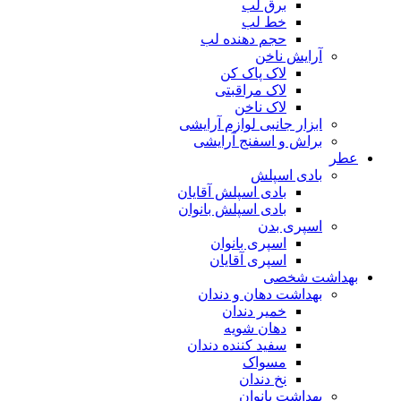
برق لب
خط لب
حجم دهنده لب
آرایش ناخن
لاک پاک کن
لاک مراقبتی
لاک ناخن
ابزار جانبی لوازم آرایشی
براش و اسفنج آرایشی
عطر
بادی اسپلش
بادی اسپلش آقایان
بادی اسپلش بانوان
اسپری بدن
اسپری بانوان
اسپری آقایان
بهداشت شخصی
بهداشت دهان و دندان
خمیر دندان
دهان شویه
سفید کننده دندان
مسواک
نخ دندان
بهداشت بانوان