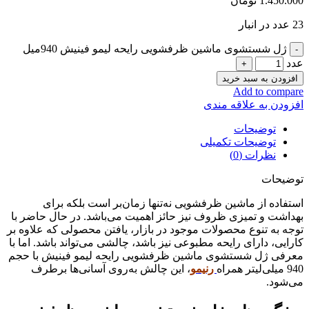
1.450.000
تومان
23 عدد در انبار
ژل شستشوی ماشین ظرفشویی رایحه لیمو فینیش 940میل
عدد
افزودن به سبد خرید
Add to compare
افزودن به علاقه مندی
توضیحات
توضیحات تکمیلی
نظرات (0)
توضیحات
استفاده از ماشین ظرفشویی نه‌تنها زمان‌بر است بلکه برای
بهداشت و تمیزی ظروف نیز حائز اهمیت می‌باشد. در حال حاضر با
توجه به تنوع محصولات موجود در بازار، یافتن محصولی که علاوه بر
کارایی، دارای رایحه مطبوعی نیز باشد، چالشی می‌تواند باشد. اما با
معرفی ژل شستشوی ماشین ظرفشویی رایحه لیمو فینیش با حجم
940 میلی‌لیتر همراه
رنیمو
، این چالش به‌روی آسانی‌ها برطرف
می‌شود.