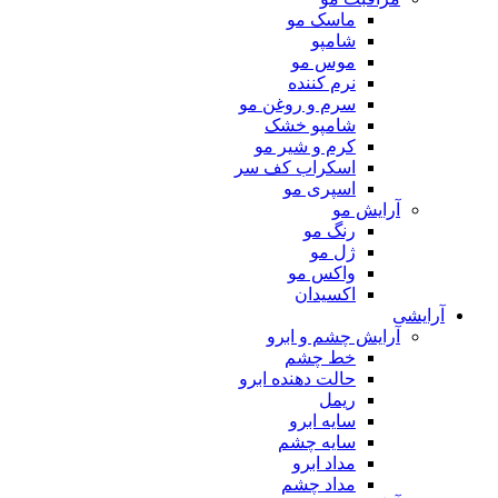
ماسک مو
شامپو
موس مو
نرم کننده
سرم و روغن مو
شامپو خشک
کرم و شیر مو
اسکراب کف سر
اسپری مو
آرایش مو
رنگ مو
ژل مو
واکس مو
اکسیدان
آرایشی
آرایش چشم و ابرو
خط چشم
حالت دهنده ابرو
ریمل
سایه ابرو
سایه چشم
مداد ابرو
مداد چشم