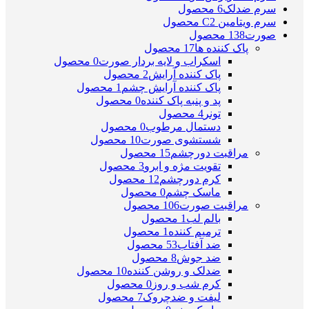
سرم ضدلک
6 محصول
سرم ویتامین C
2 محصول
صورت
138 محصول
پاک کننده ها
17 محصول
اسکراب و لایه بردار صورت
0 محصول
پاک کننده آرایش
2 محصول
پاک کننده آرایش چشم
1 محصول
پد و پنبه پاک کننده
0 محصول
تونر
4 محصول
دستمال مرطوب
0 محصول
شستشوی صورت
10 محصول
مراقبت دورچشم
15 محصول
تقویت مژه و ابرو
3 محصول
کرم دورچشم
12 محصول
ماسک چشم
0 محصول
مراقبت صورت
106 محصول
بالم لب
1 محصول
ترمیم کننده
1 محصول
ضد آفتاب
53 محصول
ضد جوش
8 محصول
ضدلک و روشن کننده
10 محصول
کرم شب و روز
0 محصول
لیفت و ضدچروک
7 محصول