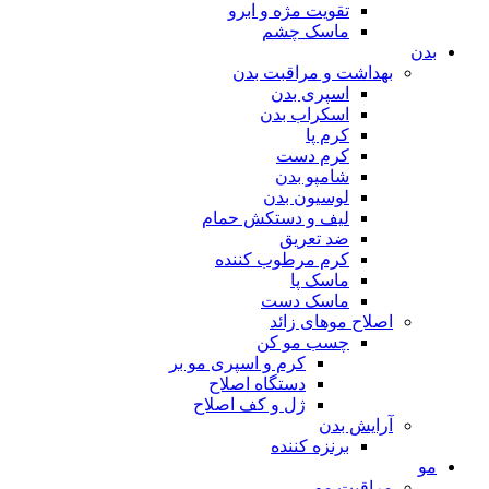
تقویت مژه و ابرو
ماسک چشم
بدن
بهداشت و مراقبت بدن
اسپری بدن
اسکراب بدن
کرم پا
کرم دست
شامپو بدن
لوسیون بدن
لیف و دستکش حمام
ضد تعریق
کرم مرطوب کننده
ماسک پا
ماسک دست
اصلاح موهای زائد
چسب مو کن
کرم و اسپری مو بر
دستگاه اصلاح
ژل و کف اصلاح
آرایش بدن
برنزه کننده
مو
مراقبت مو