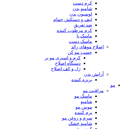
کرم دست
شامپو بدن
لوسیون بدن
لیف و دستکش حمام
ضد تعریق
کرم مرطوب کننده
ماسک پا
ماسک دست
اصلاح موهای زائد
چسب مو کن
کرم و اسپری مو بر
دستگاه اصلاح
ژل و کف اصلاح
آرایش بدن
برنزه کننده
مو
مراقبت مو
ماسک مو
شامپو
موس مو
نرم کننده
سرم و روغن مو
شامپو خشک
کرم و شیر مو