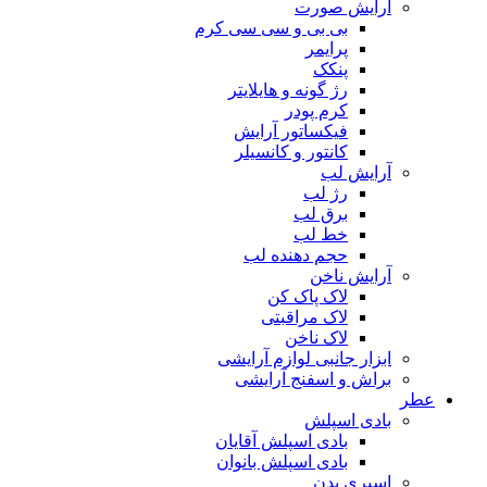
آرایش صورت
بی بی و سی سی کرم
پرایمر
پنکک
رژ گونه و هایلایتر
کرم پودر
فیکساتور آرایش
کانتور و کانسیلر
آرایش لب
رژ لب
برق لب
خط لب
حجم دهنده لب
آرایش ناخن
لاک پاک کن
لاک مراقبتی
لاک ناخن
ابزار جانبی لوازم آرایشی
براش و اسفنج آرایشی
عطر
بادی اسپلش
بادی اسپلش آقایان
بادی اسپلش بانوان
اسپری بدن