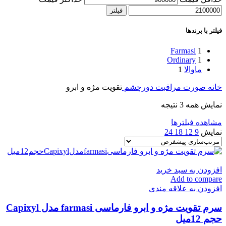
فیلتر
فیلتر با برندها
Farmasi
1
Ordinary
1
ماوالا
1
خانه
صورت
مراقبت دورچشم
تقویت مژه و ابرو
نمایش همه 3 نتیجه
مشاهده فیلترها
نمایش
9
12
18
24
افزودن به سبد خرید
Add to compare
افزودن به علاقه مندی
سرم تقویت مژه و ابرو فارماسی farmasi مدل Capixyl
حجم 12میل