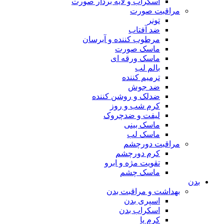
اسکراب و لایه بردار صورت
مراقبت صورت
تونر
ضد آفتاب
مرطوب کننده و آبرسان
ماسک صورت
ماسک ورقه ای
بالم لب
ترمیم کننده
ضد جوش
ضدلک و روشن کننده
کرم شب و روز
لیفت و ضدچروک
ماسک بینی
ماسک لب
مراقبت دورچشم
کرم دورچشم
تقویت مژه و ابرو
ماسک چشم
بدن
بهداشت و مراقبت بدن
اسپری بدن
اسکراب بدن
کرم پا