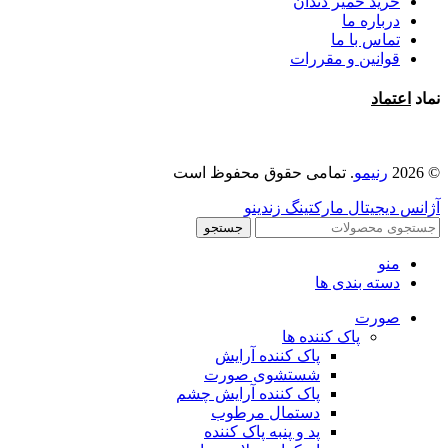
خرید خمیر دندان
درباره ما
تماس با ما
قوانین و مقررات
نماد
اعتماد
© 2026
رنیمو
. تمامی حقوق محفوظ است
آژانس دیجیتال مارکتینگ زندینو
جستجو
منو
دسته بندی ها
صورت
پاک کننده ها
پاک کننده آرایش
شستشوی صورت
پاک کننده آرایش چشم
دستمال مرطوب
پد و پنبه پاک کننده