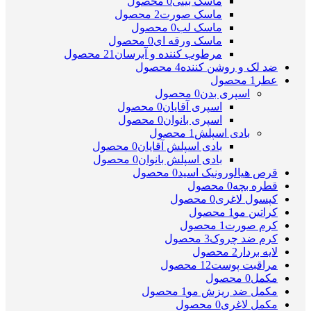
ماسک بینی
0 محصول
ماسک صورت
2 محصول
ماسک لب
0 محصول
ماسک ورقه ای
0 محصول
مرطوب کننده و آبرسان
21 محصول
ضد لک و روشن کننده
4 محصول
عطر
1 محصول
اسپری بدن
0 محصول
اسپری آقایان
0 محصول
اسپری بانوان
0 محصول
بادی اسپلش
1 محصول
بادی اسپلش آقایان
0 محصول
بادی اسپلش بانوان
0 محصول
قرص هیالورونیک اسید
0 محصول
قطره بچه
0 محصول
کپسول لاغری
0 محصول
کراتین مو
1 محصول
کرم صورت
1 محصول
کرم ضد چروک
3 محصول
لایه بردار
2 محصول
مراقبت پوست
12 محصول
مکمل
0 محصول
مکمل ضد ریزش مو
1 محصول
مکمل لاغری
0 محصول