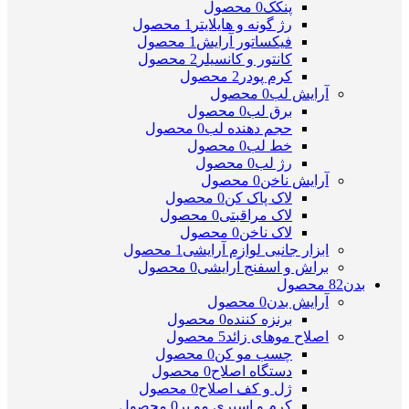
پنکک
0 محصول
رژ گونه و هایلایتر
1 محصول
فیکساتور آرایش
1 محصول
کانتور و کانسیلر
2 محصول
کرم پودر
2 محصول
آرایش لب
0 محصول
برق لب
0 محصول
حجم دهنده لب
0 محصول
خط لب
0 محصول
رژ لب
0 محصول
آرایش ناخن
0 محصول
لاک پاک کن
0 محصول
لاک مراقبتی
0 محصول
لاک ناخن
0 محصول
ابزار جانبی لوازم آرایشی
1 محصول
براش و اسفنج آرایشی
0 محصول
بدن
82 محصول
آرایش بدن
0 محصول
برنزه کننده
0 محصول
اصلاح موهای زائد
5 محصول
چسب مو کن
0 محصول
دستگاه اصلاح
0 محصول
ژل و کف اصلاح
0 محصول
کرم و اسپری مو بر
0 محصول