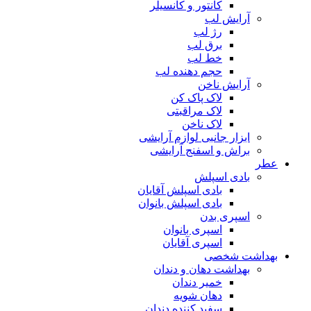
کانتور و کانسیلر
آرایش لب
رژ لب
برق لب
خط لب
حجم دهنده لب
آرایش ناخن
لاک پاک کن
لاک مراقبتی
لاک ناخن
ابزار جانبی لوازم آرایشی
براش و اسفنج آرایشی
عطر
بادی اسپلش
بادی اسپلش آقایان
بادی اسپلش بانوان
اسپری بدن
اسپری بانوان
اسپری آقایان
بهداشت شخصی
بهداشت دهان و دندان
خمیر دندان
دهان شویه
سفید کننده دندان