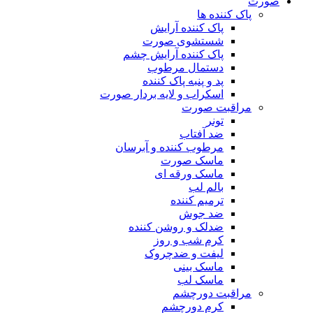
صورت
پاک کننده ها
پاک کننده آرایش
شستشوی صورت
پاک کننده آرایش چشم
دستمال مرطوب
پد و پنبه پاک کننده
اسکراب و لایه بردار صورت
مراقبت صورت
تونر
ضد آفتاب
مرطوب کننده و آبرسان
ماسک صورت
ماسک ورقه ای
بالم لب
ترمیم کننده
ضد جوش
ضدلک و روشن کننده
کرم شب و روز
لیفت و ضدچروک
ماسک بینی
ماسک لب
مراقبت دورچشم
کرم دورچشم