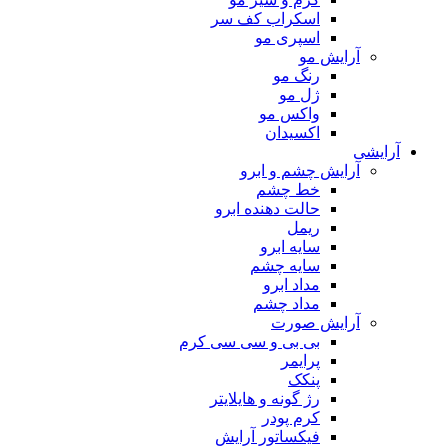
اسکراب کف سر
اسپری مو
آرایش مو
رنگ مو
ژل مو
واکس مو
اکسیدان
آرایشی
آرایش چشم و ابرو
خط چشم
حالت دهنده ابرو
ریمل
سایه ابرو
سایه چشم
مداد ابرو
مداد چشم
آرایش صورت
بی بی و سی سی کرم
پرایمر
پنکک
رژ گونه و هایلایتر
کرم پودر
فیکساتور آرایش