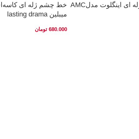
خط چشم ژله ای اینگلوت مدلAMC
خط چشم ژله ای کاسه‌ا
میبلین lasting drama
680.000
تومان