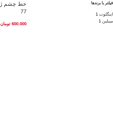
فیلتر با برندها
77
اینگلوت
1
میبلین
1
600.000
تومان