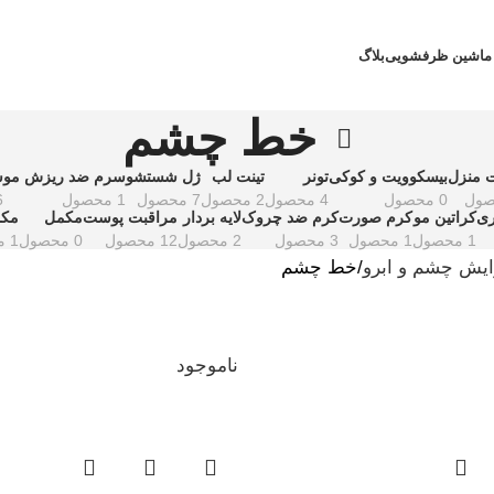
ماشین ظرفشویی
بلاگ
خط چشم
 منزل
بیسکوویت و کوکی
تونر
تینت لب
ژل شستشو
سرم ضد ریزش مو
س
0 محصول
4 محصول
2 محصول
7 محصول
1 محصول
6 م
ری
کراتین مو
کرم صورت
کرم ضد چروک
لایه بردار
مراقبت پوست
مکمل
مکم
1 محصول
1 محصول
3 محصول
2 محصول
12 محصول
0 محصول
1 محصول
ایش چشم و ابرو
خط چشم
ناموجود