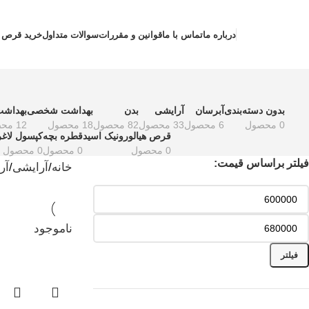
ته بندی کالاها
درباره ما
تماس با ما
قوانین و مقررات
سوالات متداول
خرید قرص 
بدون دسته‌بندی
آبرسان
آرایشی
بدن
بهداشت شخصی
بهداشت
0 محصول
6 محصول
33 محصول
82 محصول
18 محصول
12 محصول
قرص هیالورونیک اسید
قطره بچه
کپسول لاغ
0 محصول
0 محصول
0 محصول
فیلتر براساس قیمت:
خانه
آرایشی
آر
ناموجود
فیلتر