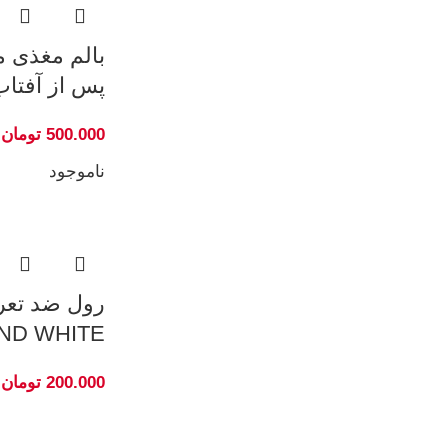
بالم مغذی 
پس از آفتاب 300م
500.000
تومان
ناموجود
رول ضد تعری
LACK AND WHITE
200.000
تومان