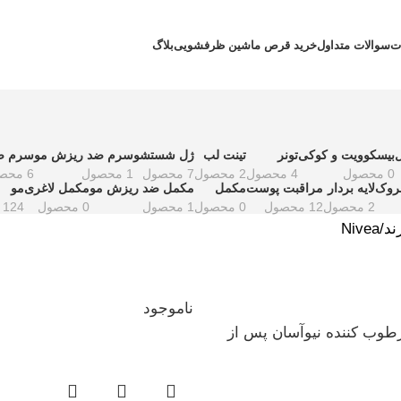
ت
سوالات متداول
خرید قرص ماشین ظرفشویی
بلاگ
بیسکوویت و کوکی
تونر
تینت لب
ژل شستشو
سرم ضد ریزش مو
سرم ض
0 محصول
4 محصول
2 محصول
7 محصول
1 محصول
6 محصول
روک
لایه بردار
مراقبت پوست
مکمل
مکمل ضد ریزش مو
مکمل لاغری
مو
2 محصول
12 محصول
0 محصول
1 محصول
0 محصول
124 محصول
ند
Nivea
ناموجود