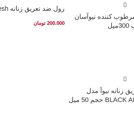
رول ضد تعریق زنانه Dry Fresh نیوآ
مرطوب کننده نیوآسان
200.000
تومان
یل
ق زنانه نیوآ مدل
B حجم 50 میل