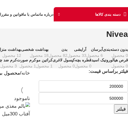
دسته بندی کالاها
درباره ما
تماس با ما
قوانین و مقررا
Nivea
بدون دسته‌بندی
آبرسان
آرایشی
بدن
بهداشت شخصی
بهداشت منزل
0 محصول
6 محصول
33 محصول
82 محصول
18 محصول
12 محصول
قرص هیالورونیک اسید
قطره بچه
کپسول لاغری
کراتین مو
کرم صورت
کرم ضد چ
0 محصول
0 محصول
0 محصول
1 محصول
1 محصول
3 محصول
فیلتر براساس قیمت:
خانه
محصول بر
ناموجود
فیلتر