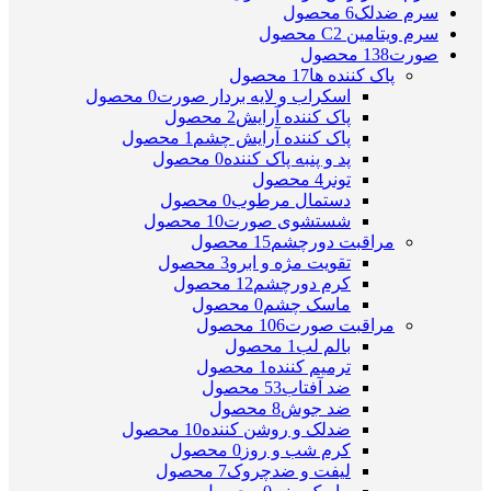
سرم ضدلک
6 محصول
سرم ویتامین C
2 محصول
صورت
138 محصول
پاک کننده ها
17 محصول
اسکراب و لایه بردار صورت
0 محصول
پاک کننده آرایش
2 محصول
پاک کننده آرایش چشم
1 محصول
پد و پنبه پاک کننده
0 محصول
تونر
4 محصول
دستمال مرطوب
0 محصول
شستشوی صورت
10 محصول
مراقبت دورچشم
15 محصول
تقویت مژه و ابرو
3 محصول
کرم دورچشم
12 محصول
ماسک چشم
0 محصول
مراقبت صورت
106 محصول
بالم لب
1 محصول
ترمیم کننده
1 محصول
ضد آفتاب
53 محصول
ضد جوش
8 محصول
ضدلک و روشن کننده
10 محصول
کرم شب و روز
0 محصول
لیفت و ضدچروک
7 محصول