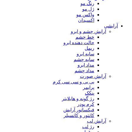
رنگ مو
ژل مو
واکس مو
اکسیدان
آرایشی
آرایش چشم و ابرو
خط چشم
حالت دهنده ابرو
ریمل
سایه ابرو
سایه چشم
مداد ابرو
مداد چشم
آرایش صورت
بی بی و سی سی کرم
پرایمر
پنکک
رژ گونه و هایلایتر
کرم پودر
فیکساتور آرایش
کانتور و کانسیلر
آرایش لب
رژ لب