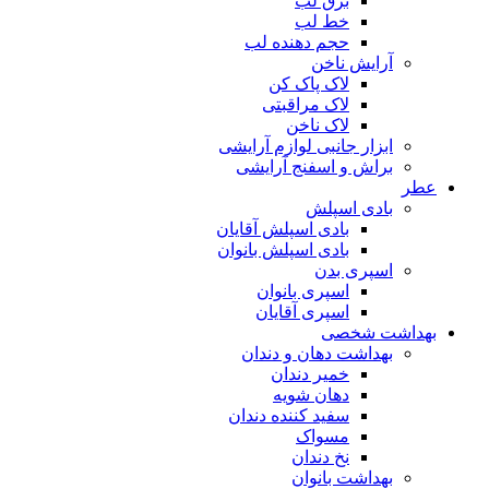
برق لب
خط لب
حجم دهنده لب
آرایش ناخن
لاک پاک کن
لاک مراقبتی
لاک ناخن
ابزار جانبی لوازم آرایشی
براش و اسفنج آرایشی
عطر
بادی اسپلش
بادی اسپلش آقایان
بادی اسپلش بانوان
اسپری بدن
اسپری بانوان
اسپری آقایان
بهداشت شخصی
بهداشت دهان و دندان
خمیر دندان
دهان شویه
سفید کننده دندان
مسواک
نخ دندان
بهداشت بانوان