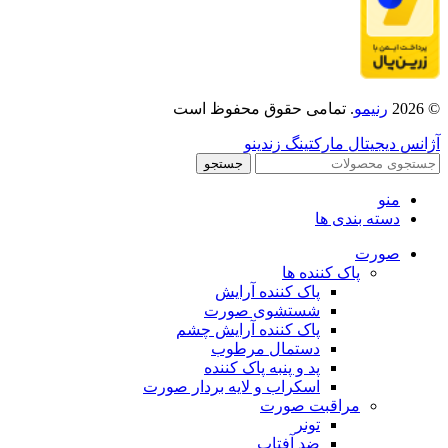
© 2026
رنیمو
. تمامی حقوق محفوظ است
آژانس دیجیتال مارکتینگ زندینو
جستجو
منو
دسته بندی ها
صورت
پاک کننده ها
پاک کننده آرایش
شستشوی صورت
پاک کننده آرایش چشم
دستمال مرطوب
پد و پنبه پاک کننده
اسکراب و لایه بردار صورت
مراقبت صورت
تونر
ضد آفتاب