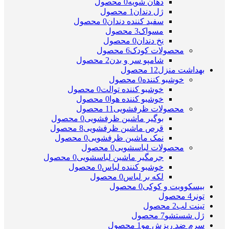
دهان شویه
0 محصول
ژل دندان
1 محصول
سفید کننده دندان
0 محصول
مسواک
3 محصول
نخ دندان
0 محصول
محصولات کودک
6 محصول
شامپو سر و بدن
2 محصول
بهداشت منزل
12 محصول
خوشبو کننده
0 محصول
خوشبو کننده توالت
0 محصول
خوشبو کننده هوا
0 محصول
محصولات ظرفشویی
11 محصول
بوگیر ماشین ظرفشویی
0 محصول
قرص ماشین ظرفشویی
8 محصول
نمک ماشین ظرفشویی
0 محصول
محصولات لباسشویی
0 محصول
جرمگیر ماشین لباسشویی
0 محصول
خوشبو کننده لباس
0 محصول
لکه بر لباس
0 محصول
بیسکوویت و کوکی
0 محصول
تونر
4 محصول
تینت لب
2 محصول
ژل شستشو
7 محصول
سرم ضد ریزش مو
1 محصول