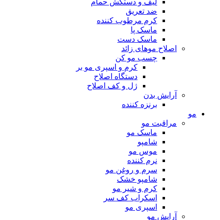
لیف و دستکش حمام
ضد تعریق
کرم مرطوب کننده
ماسک پا
ماسک دست
اصلاح موهای زائد
چسب مو کن
کرم و اسپری مو بر
دستگاه اصلاح
ژل و کف اصلاح
آرایش بدن
برنزه کننده
مو
مراقبت مو
ماسک مو
شامپو
موس مو
نرم کننده
سرم و روغن مو
شامپو خشک
کرم و شیر مو
اسکراب کف سر
اسپری مو
آرایش مو