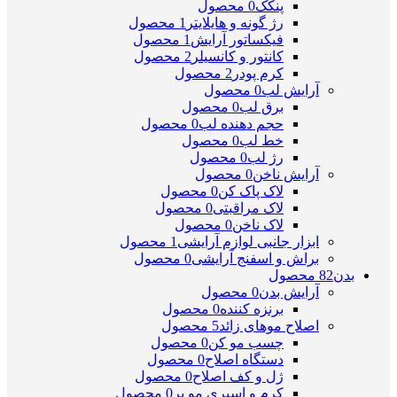
پنکک
0 محصول
رژ گونه و هایلایتر
1 محصول
فیکساتور آرایش
1 محصول
کانتور و کانسیلر
2 محصول
کرم پودر
2 محصول
آرایش لب
0 محصول
برق لب
0 محصول
حجم دهنده لب
0 محصول
خط لب
0 محصول
رژ لب
0 محصول
آرایش ناخن
0 محصول
لاک پاک کن
0 محصول
لاک مراقبتی
0 محصول
لاک ناخن
0 محصول
ابزار جانبی لوازم آرایشی
1 محصول
براش و اسفنج آرایشی
0 محصول
بدن
82 محصول
آرایش بدن
0 محصول
برنزه کننده
0 محصول
اصلاح موهای زائد
5 محصول
چسب مو کن
0 محصول
دستگاه اصلاح
0 محصول
ژل و کف اصلاح
0 محصول
کرم و اسپری مو بر
0 محصول