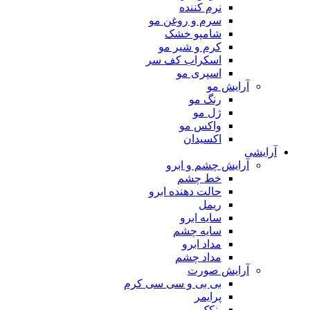
نرم کننده
سرم و روغن مو
شامپو خشک
کرم و شیر مو
اسکراب کف سر
اسپری مو
آرایش مو
رنگ مو
ژل مو
واکس مو
اکسیدان
آرایشی
آرایش چشم و ابرو
خط چشم
حالت دهنده ابرو
ریمل
سایه ابرو
سایه چشم
مداد ابرو
مداد چشم
آرایش صورت
بی بی و سی سی کرم
پرایمر
پنکک