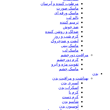
مرطوب کننده و آبرسان
ماسک صورت
ماسک ورقه ای
بالم لب
ترمیم کننده
ضد جوش
ضدلک و روشن کننده
کرم شب و روز
لیفت و ضدچروک
ماسک بینی
ماسک لب
مراقبت دورچشم
کرم دورچشم
تقویت مژه و ابرو
ماسک چشم
بدن
بهداشت و مراقبت بدن
اسپری بدن
اسکراب بدن
کرم پا
کرم دست
شامپو بدن
لوسیون بدن