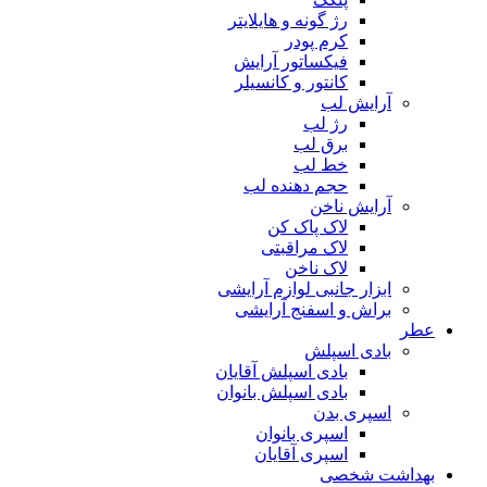
رژ گونه و هایلایتر
کرم پودر
فیکساتور آرایش
کانتور و کانسیلر
آرایش لب
رژ لب
برق لب
خط لب
حجم دهنده لب
آرایش ناخن
لاک پاک کن
لاک مراقبتی
لاک ناخن
ابزار جانبی لوازم آرایشی
براش و اسفنج آرایشی
عطر
بادی اسپلش
بادی اسپلش آقایان
بادی اسپلش بانوان
اسپری بدن
اسپری بانوان
اسپری آقایان
بهداشت شخصی