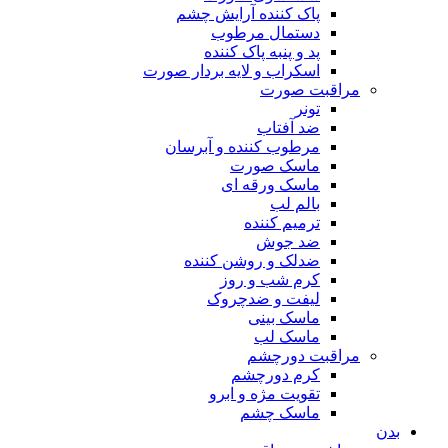
پاک کننده آرایش چشم
دستمال مرطوب
پد و پنبه پاک کننده
اسکراب و لایه بردار صورت
مراقبت صورت
تونر
ضد آفتاب
مرطوب کننده و آبرسان
ماسک صورت
ماسک ورقه ای
بالم لب
ترمیم کننده
ضد جوش
ضدلک و روشن کننده
کرم شب و روز
لیفت و ضدچروک
ماسک بینی
ماسک لب
مراقبت دورچشم
کرم دورچشم
تقویت مژه و ابرو
ماسک چشم
بدن