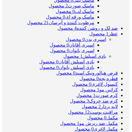
ماسک بینی
0 محصول
ماسک صورت
2 محصول
ماسک لب
0 محصول
ماسک ورقه ای
0 محصول
مرطوب کننده و آبرسان
21 محصول
ضد لک و روشن کننده
4 محصول
عطر
1 محصول
اسپری بدن
0 محصول
اسپری آقایان
0 محصول
اسپری بانوان
0 محصول
بادی اسپلش
1 محصول
بادی اسپلش آقایان
0 محصول
بادی اسپلش بانوان
0 محصول
قرص هیالورونیک اسید
0 محصول
قطره بچه
0 محصول
کپسول لاغری
0 محصول
کراتین مو
1 محصول
کرم صورت
1 محصول
کرم ضد چروک
3 محصول
لایه بردار
2 محصول
مراقبت پوست
12 محصول
مکمل
0 محصول
مکمل ضد ریزش مو
1 محصول
مکمل لاغری
0 محصول