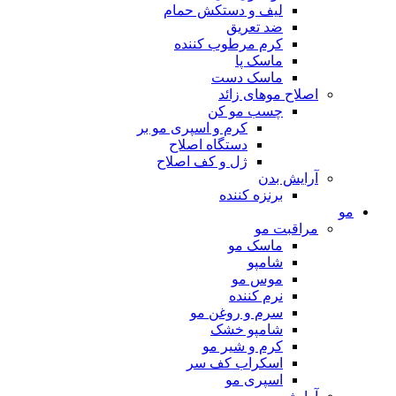
لیف و دستکش حمام
ضد تعریق
کرم مرطوب کننده
ماسک پا
ماسک دست
اصلاح موهای زائد
چسب مو کن
کرم و اسپری مو بر
دستگاه اصلاح
ژل و کف اصلاح
آرایش بدن
برنزه کننده
مو
مراقبت مو
ماسک مو
شامپو
موس مو
نرم کننده
سرم و روغن مو
شامپو خشک
کرم و شیر مو
اسکراب کف سر
اسپری مو