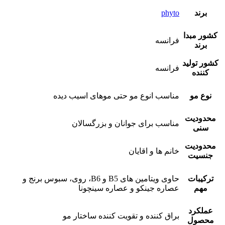
برند
phyto
کشور مبدا
فرانسه
برند
کشور تولید
فرانسه
کننده
نوع مو
مناسب انوع مو حتی موهای اسیب دیده
محدودیت
مناسب برای جوانان و بزرگسالان
سنی
محدودیت
خانم ها و اقایان
جنسیت
ترکیبات
حاوی ویتامین های B5 و B6، روی، سبوس برنج و
مهم
عصاره جینکو و عصاره سینچونا
عملکرد
براق کننده و تقویت کننده ساختار مو
محصول