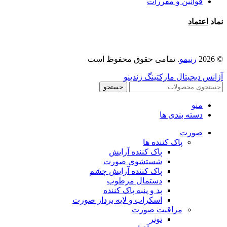
قوانین و مقررات
نماد
اعتماد
© 2026
رنیمو
. تمامی حقوق محفوظ است
آژانس دیجیتال مارکتینگ زندینو
جستجو
منو
دسته بندی ها
صورت
پاک کننده ها
پاک کننده آرایش
شستشوی صورت
پاک کننده آرایش چشم
دستمال مرطوب
پد و پنبه پاک کننده
اسکراب و لایه بردار صورت
مراقبت صورت
تونر