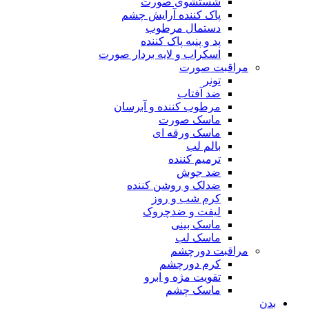
شستشوی صورت
پاک کننده آرایش چشم
دستمال مرطوب
پد و پنبه پاک کننده
اسکراب و لایه بردار صورت
مراقبت صورت
تونر
ضد آفتاب
مرطوب کننده و آبرسان
ماسک صورت
ماسک ورقه ای
بالم لب
ترمیم کننده
ضد جوش
ضدلک و روشن کننده
کرم شب و روز
لیفت و ضدچروک
ماسک بینی
ماسک لب
مراقبت دورچشم
کرم دورچشم
تقویت مژه و ابرو
ماسک چشم
بدن