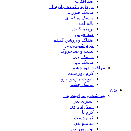
ضد آفتاب
مرطوب کننده و آبرسان
ماسک صورت
ماسک ورقه ای
بالم لب
ترمیم کننده
ضد جوش
ضدلک و روشن کننده
کرم شب و روز
لیفت و ضدچروک
ماسک بینی
ماسک لب
مراقبت دورچشم
کرم دورچشم
تقویت مژه و ابرو
ماسک چشم
بدن
بهداشت و مراقبت بدن
اسپری بدن
اسکراب بدن
کرم پا
کرم دست
شامپو بدن
لوسیون بدن