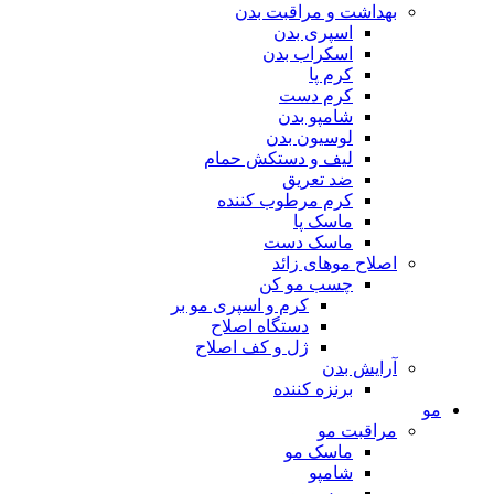
بهداشت و مراقبت بدن
اسپری بدن
اسکراب بدن
کرم پا
کرم دست
شامپو بدن
لوسیون بدن
لیف و دستکش حمام
ضد تعریق
کرم مرطوب کننده
ماسک پا
ماسک دست
اصلاح موهای زائد
چسب مو کن
کرم و اسپری مو بر
دستگاه اصلاح
ژل و کف اصلاح
آرایش بدن
برنزه کننده
مو
مراقبت مو
ماسک مو
شامپو
موس مو