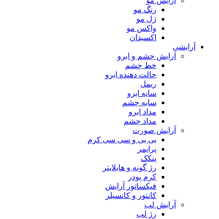
آرایش مو
رنگ مو
ژل مو
واکس مو
اکسیدان
آرایشی
آرایش چشم و ابرو
خط چشم
حالت دهنده ابرو
ریمل
سایه ابرو
سایه چشم
مداد ابرو
مداد چشم
آرایش صورت
بی بی و سی سی کرم
پرایمر
پنکک
رژ گونه و هایلایتر
کرم پودر
فیکساتور آرایش
کانتور و کانسیلر
آرایش لب
رژ لب