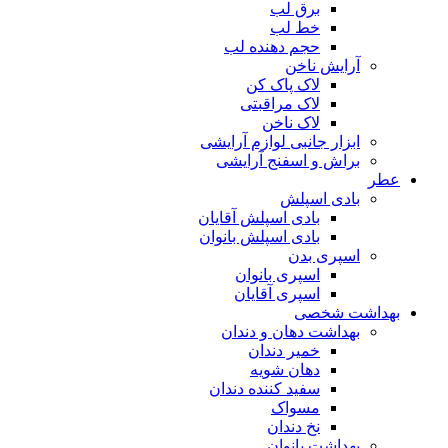
برق لب
خط لب
حجم دهنده لب
آرایش ناخن
لاک پاک کن
لاک مراقبتی
لاک ناخن
ابزار جانبی لوازم آرایشی
براش و اسفنج آرایشی
عطر
بادی اسپلش
بادی اسپلش آقایان
بادی اسپلش بانوان
اسپری بدن
اسپری بانوان
اسپری آقایان
بهداشت شخصی
بهداشت دهان و دندان
خمیر دندان
دهان شویه
سفید کننده دندان
مسواک
نخ دندان
بهداشت بانوان