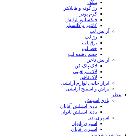
پنکک
رژ گونه و هایلایتر
کرم پودر
فیکساتور آرایش
کانتور و کانسیلر
آرایش لب
رژ لب
برق لب
خط لب
حجم دهنده لب
آرایش ناخن
لاک پاک کن
لاک مراقبتی
لاک ناخن
ابزار جانبی لوازم آرایشی
براش و اسفنج آرایشی
عطر
بادی اسپلش
بادی اسپلش آقایان
بادی اسپلش بانوان
اسپری بدن
اسپری بانوان
اسپری آقایان
بهداشت شخصی