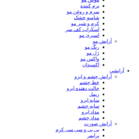
نرم کننده
سرم و روغن مو
شامپو خشک
کرم و شیر مو
اسکراب کف سر
اسپری مو
آرایش مو
رنگ مو
ژل مو
واکس مو
اکسیدان
آرایشی
آرایش چشم و ابرو
خط چشم
حالت دهنده ابرو
ریمل
سایه ابرو
سایه چشم
مداد ابرو
مداد چشم
آرایش صورت
بی بی و سی سی کرم
پرایمر