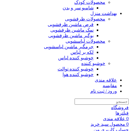
محصولات کودک
شامپو سر و بدن
بهداشت منزل
محصولات ظرفشویی
قرص ماشین ظرفشویی
نمک ماشین ظرفشویی
بوگیر ماشین ظرفشویی
محصولات لباسشویی
جرمگیر ماشین لباسشویی
لکه بر لباس
خوشبو کننده لباس
خوشبو کننده
خوشبو کننده توالت
خوشبو کننده هوا
علاقه مندی
مقایسه
ورود / ثبت نام
فروشگاه
فیلترها
0
علاقه مندی
0
محصول
سبد خرید
حساب کاربری من