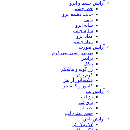
آرایش چشم و ابرو
خط چشم
حالت دهنده ابرو
ریمل
سایه ابرو
سایه چشم
مداد ابرو
مداد چشم
آرایش صورت
بی بی و سی سی کرم
پرایمر
پنکک
رژ گونه و هایلایتر
کرم پودر
فیکساتور آرایش
کانتور و کانسیلر
آرایش لب
رژ لب
برق لب
خط لب
حجم دهنده لب
آرایش ناخن
لاک پاک کن
لاک مراقبتی