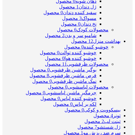
دهان شویه
0 محصول
ژل دندان
1 محصول
سفید کننده دندان
0 محصول
مسواک
3 محصول
نخ دندان
0 محصول
محصولات کودک
6 محصول
شامپو سر و بدن
2 محصول
بهداشت منزل
12 محصول
خوشبو کننده
0 محصول
خوشبو کننده توالت
0 محصول
خوشبو کننده هوا
0 محصول
محصولات ظرفشویی
11 محصول
بوگیر ماشین ظرفشویی
0 محصول
قرص ماشین ظرفشویی
8 محصول
نمک ماشین ظرفشویی
0 محصول
محصولات لباسشویی
0 محصول
جرمگیر ماشین لباسشویی
0 محصول
خوشبو کننده لباس
0 محصول
لکه بر لباس
0 محصول
بیسکوویت و کوکی
0 محصول
تونر
4 محصول
تینت لب
2 محصول
ژل شستشو
7 محصول
سرم ضد ریزش مو
1 محصول