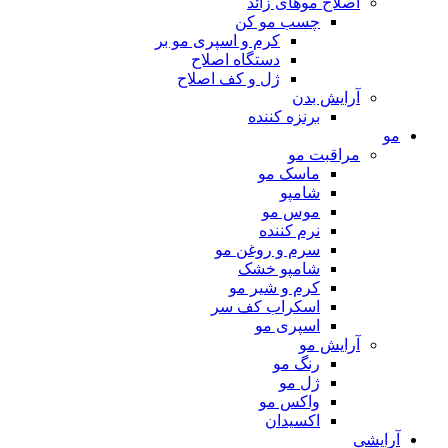
اصلاح موهای زائد
چسب مو کن
کرم و اسپری مو بر
دستگاه اصلاح
ژل و کف اصلاح
آرایش بدن
برنزه کننده
مو
مراقبت مو
ماسک مو
شامپو
موس مو
نرم کننده
سرم و روغن مو
شامپو خشک
کرم و شیر مو
اسکراب کف سر
اسپری مو
آرایش مو
رنگ مو
ژل مو
واکس مو
اکسیدان
آرایشی