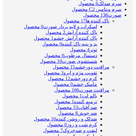
سرم ضدلک
6 محصول
سرم ویتامین C
2 محصول
صورت
138 محصول
پاک کننده ها
17 محصول
اسکراب و لایه بردار صورت
0 محصول
پاک کننده آرایش
2 محصول
پاک کننده آرایش چشم
1 محصول
پد و پنبه پاک کننده
0 محصول
تونر
4 محصول
دستمال مرطوب
0 محصول
شستشوی صورت
10 محصول
مراقبت دورچشم
15 محصول
تقویت مژه و ابرو
3 محصول
کرم دورچشم
12 محصول
ماسک چشم
0 محصول
مراقبت صورت
106 محصول
بالم لب
1 محصول
ترمیم کننده
1 محصول
ضد آفتاب
53 محصول
ضد جوش
8 محصول
ضدلک و روشن کننده
10 محصول
کرم شب و روز
0 محصول
لیفت و ضدچروک
7 محصول