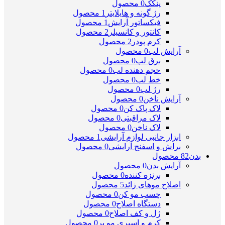
پنکک
0 محصول
رژ گونه و هایلایتر
1 محصول
فیکساتور آرایش
1 محصول
کانتور و کانسیلر
2 محصول
کرم پودر
2 محصول
آرایش لب
0 محصول
برق لب
0 محصول
حجم دهنده لب
0 محصول
خط لب
0 محصول
رژ لب
0 محصول
آرایش ناخن
0 محصول
لاک پاک کن
0 محصول
لاک مراقبتی
0 محصول
لاک ناخن
0 محصول
ابزار جانبی لوازم آرایشی
1 محصول
براش و اسفنج آرایشی
0 محصول
بدن
82 محصول
آرایش بدن
0 محصول
برنزه کننده
0 محصول
اصلاح موهای زائد
5 محصول
چسب مو کن
0 محصول
دستگاه اصلاح
0 محصول
ژل و کف اصلاح
0 محصول
کرم و اسپری مو بر
0 محصول