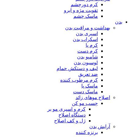
کرم دورچشم
تقویت مژه و ابرو
ماسک چشم
بدن
بهداشت و مراقبت بدن
اسپری بدن
اسکراب بدن
کرم پا
کرم دست
شامپو بدن
لوسیون بدن
لیف و دستکش حمام
ضد تعریق
کرم مرطوب کننده
ماسک پا
ماسک دست
اصلاح موهای زائد
چسب مو کن
کرم و اسپری مو بر
دستگاه اصلاح
ژل و کف اصلاح
آرایش بدن
برنزه کننده