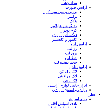
مداد چشم
آرایش صورت
بی بی و سی سی کرم
پرایمر
پنکک
رژ گونه و هایلایتر
کرم پودر
فیکساتور آرایش
کانتور و کانسیلر
آرایش لب
رژ لب
برق لب
خط لب
حجم دهنده لب
آرایش ناخن
لاک پاک کن
لاک مراقبتی
لاک ناخن
ابزار جانبی لوازم آرایشی
براش و اسفنج آرایشی
عطر
بادی اسپلش
بادی اسپلش آقایان