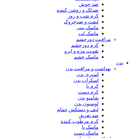
ضد جوش
ضدلک و روشن کننده
کرم شب و روز
لیفت و ضدچروک
ماسک بینی
ماسک لب
مراقبت دورچشم
کرم دورچشم
تقویت مژه و ابرو
ماسک چشم
بدن
بهداشت و مراقبت بدن
اسپری بدن
اسکراب بدن
کرم پا
کرم دست
شامپو بدن
لوسیون بدن
لیف و دستکش حمام
ضد تعریق
کرم مرطوب کننده
ماسک پا
ماسک دست