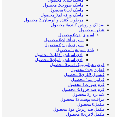
ماسک بینی
0 محصول
ماسک صورت
2 محصول
ماسک لب
0 محصول
ماسک ورقه ای
0 محصول
مرطوب کننده و آبرسان
21 محصول
ضد لک و روشن کننده
4 محصول
عطر
1 محصول
اسپری بدن
0 محصول
اسپری آقایان
0 محصول
اسپری بانوان
0 محصول
بادی اسپلش
1 محصول
بادی اسپلش آقایان
0 محصول
بادی اسپلش بانوان
0 محصول
قرص هیالورونیک اسید
0 محصول
قطره بچه
0 محصول
کپسول لاغری
0 محصول
کراتین مو
1 محصول
کرم صورت
1 محصول
کرم ضد چروک
3 محصول
لایه بردار
2 محصول
مراقبت پوست
12 محصول
مکمل
0 محصول
مکمل ضد ریزش مو
1 محصول
مکمل لاغری
0 محصول