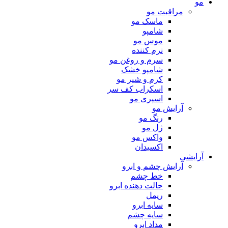
مو
مراقبت مو
ماسک مو
شامپو
موس مو
نرم کننده
سرم و روغن مو
شامپو خشک
کرم و شیر مو
اسکراب کف سر
اسپری مو
آرایش مو
رنگ مو
ژل مو
واکس مو
اکسیدان
آرایشی
آرایش چشم و ابرو
خط چشم
حالت دهنده ابرو
ریمل
سایه ابرو
سایه چشم
مداد ابرو