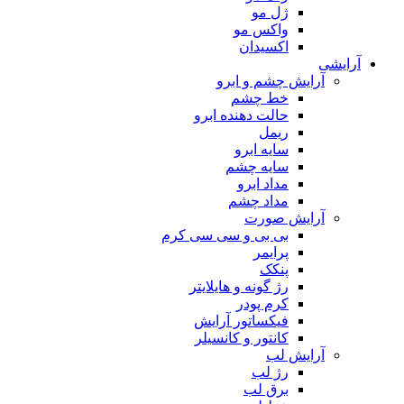
ژل مو
واکس مو
اکسیدان
آرایشی
آرایش چشم و ابرو
خط چشم
حالت دهنده ابرو
ریمل
سایه ابرو
سایه چشم
مداد ابرو
مداد چشم
آرایش صورت
بی بی و سی سی کرم
پرایمر
پنکک
رژ گونه و هایلایتر
کرم پودر
فیکساتور آرایش
کانتور و کانسیلر
آرایش لب
رژ لب
برق لب