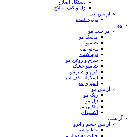
دستگاه اصلاح
ژل و کف اصلاح
آرایش بدن
برنزه کننده
مو
مراقبت مو
ماسک مو
شامپو
موس مو
نرم کننده
سرم و روغن مو
شامپو خشک
کرم و شیر مو
اسکراب کف سر
اسپری مو
آرایش مو
رنگ مو
ژل مو
واکس مو
اکسیدان
آرایشی
آرایش چشم و ابرو
خط چشم
حالت دهنده ابرو