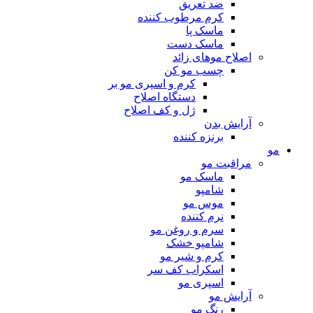
ضد تعریق
کرم مرطوب کننده
ماسک پا
ماسک دست
اصلاح موهای زائد
چسب مو کن
کرم و اسپری مو بر
دستگاه اصلاح
ژل و کف اصلاح
آرایش بدن
برنزه کننده
مو
مراقبت مو
ماسک مو
شامپو
موس مو
نرم کننده
سرم و روغن مو
شامپو خشک
کرم و شیر مو
اسکراب کف سر
اسپری مو
آرایش مو
رنگ مو