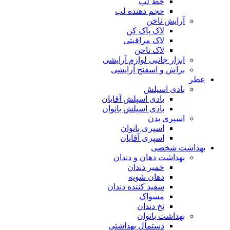
خط لب
حجم دهنده لب
آرایش ناخن
لاک پاک کن
لاک مراقبتی
لاک ناخن
ابزار جانبی لوازم آرایشی
براش و اسفنج آرایشی
عطر
بادی اسپلش
بادی اسپلش آقایان
بادی اسپلش بانوان
اسپری بدن
اسپری بانوان
اسپری آقایان
بهداشت شخصی
بهداشت دهان و دندان
خمیر دندان
دهان شویه
سفید کننده دندان
مسواک
نخ دندان
بهداشت بانوان
دستمال بهداشتی