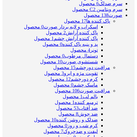
سرم ضدلک
6 محصول
سرم ویتامین C
2 محصول
صورت
138 محصول
پاک کننده ها
17 محصول
اسکراب و لایه بردار صورت
0 محصول
پاک کننده آرایش
2 محصول
پاک کننده آرایش چشم
1 محصول
پد و پنبه پاک کننده
0 محصول
تونر
4 محصول
دستمال مرطوب
0 محصول
شستشوی صورت
10 محصول
مراقبت دورچشم
15 محصول
تقویت مژه و ابرو
3 محصول
کرم دورچشم
12 محصول
ماسک چشم
0 محصول
مراقبت صورت
106 محصول
بالم لب
1 محصول
ترمیم کننده
1 محصول
ضد آفتاب
53 محصول
ضد جوش
8 محصول
ضدلک و روشن کننده
10 محصول
کرم شب و روز
0 محصول
لیفت و ضدچروک
7 محصول