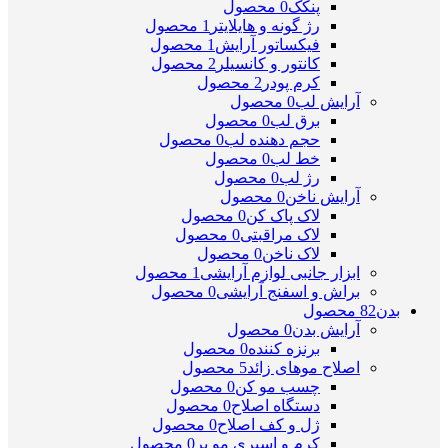
پنکک
0 محصول
رژ گونه و هایلایتر
1 محصول
فیکساتور آرایش
1 محصول
کانتور و کانسیلر
2 محصول
کرم پودر
2 محصول
آرایش لب
0 محصول
برق لب
0 محصول
حجم دهنده لب
0 محصول
خط لب
0 محصول
رژ لب
0 محصول
آرایش ناخن
0 محصول
لاک پاک کن
0 محصول
لاک مراقبتی
0 محصول
لاک ناخن
0 محصول
ابزار جانبی لوازم آرایشی
1 محصول
براش و اسفنج آرایشی
0 محصول
بدن
82 محصول
آرایش بدن
0 محصول
برنزه کننده
0 محصول
اصلاح موهای زائد
5 محصول
چسب مو کن
0 محصول
دستگاه اصلاح
0 محصول
ژل و کف اصلاح
0 محصول
کرم و اسپری مو بر
0 محصول