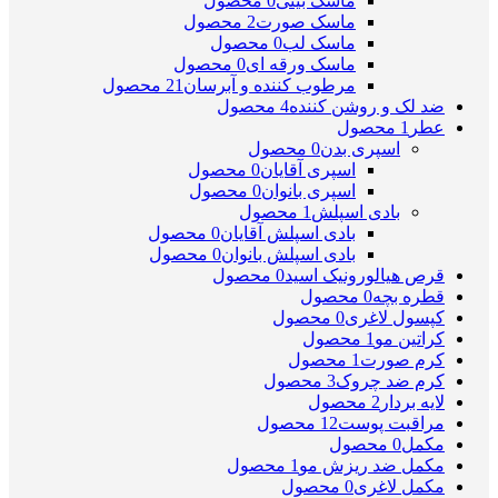
ماسک بینی
0 محصول
ماسک صورت
2 محصول
ماسک لب
0 محصول
ماسک ورقه ای
0 محصول
مرطوب کننده و آبرسان
21 محصول
ضد لک و روشن کننده
4 محصول
عطر
1 محصول
اسپری بدن
0 محصول
اسپری آقایان
0 محصول
اسپری بانوان
0 محصول
بادی اسپلش
1 محصول
بادی اسپلش آقایان
0 محصول
بادی اسپلش بانوان
0 محصول
قرص هیالورونیک اسید
0 محصول
قطره بچه
0 محصول
کپسول لاغری
0 محصول
کراتین مو
1 محصول
کرم صورت
1 محصول
کرم ضد چروک
3 محصول
لایه بردار
2 محصول
مراقبت پوست
12 محصول
مکمل
0 محصول
مکمل ضد ریزش مو
1 محصول
مکمل لاغری
0 محصول