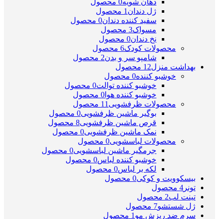
دهان شویه
0 محصول
ژل دندان
1 محصول
سفید کننده دندان
0 محصول
مسواک
3 محصول
نخ دندان
0 محصول
محصولات کودک
6 محصول
شامپو سر و بدن
2 محصول
بهداشت منزل
12 محصول
خوشبو کننده
0 محصول
خوشبو کننده توالت
0 محصول
خوشبو کننده هوا
0 محصول
محصولات ظرفشویی
11 محصول
بوگیر ماشین ظرفشویی
0 محصول
قرص ماشین ظرفشویی
8 محصول
نمک ماشین ظرفشویی
0 محصول
محصولات لباسشویی
0 محصول
جرمگیر ماشین لباسشویی
0 محصول
خوشبو کننده لباس
0 محصول
لکه بر لباس
0 محصول
بیسکوویت و کوکی
0 محصول
تونر
4 محصول
تینت لب
2 محصول
ژل شستشو
7 محصول
سرم ضد ریزش مو
1 محصول