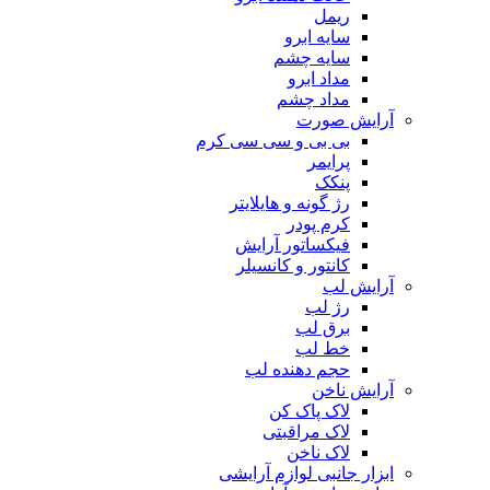
ریمل
سایه ابرو
سایه چشم
مداد ابرو
مداد چشم
آرایش صورت
بی بی و سی سی کرم
پرایمر
پنکک
رژ گونه و هایلایتر
کرم پودر
فیکساتور آرایش
کانتور و کانسیلر
آرایش لب
رژ لب
برق لب
خط لب
حجم دهنده لب
آرایش ناخن
لاک پاک کن
لاک مراقبتی
لاک ناخن
ابزار جانبی لوازم آرایشی