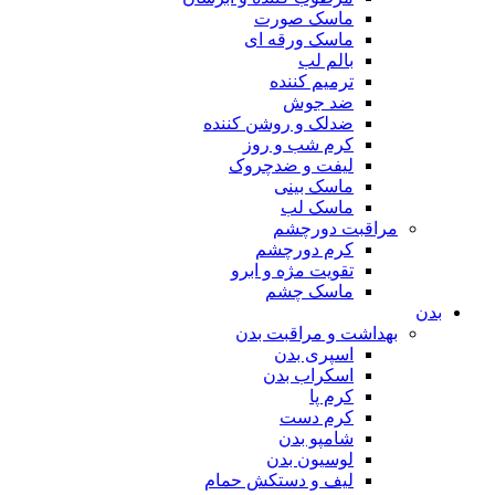
ماسک صورت
ماسک ورقه ای
بالم لب
ترمیم کننده
ضد جوش
ضدلک و روشن کننده
کرم شب و روز
لیفت و ضدچروک
ماسک بینی
ماسک لب
مراقبت دورچشم
کرم دورچشم
تقویت مژه و ابرو
ماسک چشم
بدن
بهداشت و مراقبت بدن
اسپری بدن
اسکراب بدن
کرم پا
کرم دست
شامپو بدن
لوسیون بدن
لیف و دستکش حمام