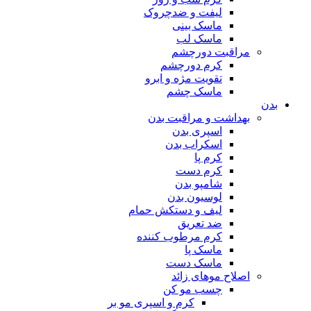
لیفت و ضدچروک
ماسک بینی
ماسک لب
مراقبت دورچشم
کرم دورچشم
تقویت مژه و ابرو
ماسک چشم
بدن
بهداشت و مراقبت بدن
اسپری بدن
اسکراب بدن
کرم پا
کرم دست
شامپو بدن
لوسیون بدن
لیف و دستکش حمام
ضد تعریق
کرم مرطوب کننده
ماسک پا
ماسک دست
اصلاح موهای زائد
چسب مو کن
کرم و اسپری مو بر