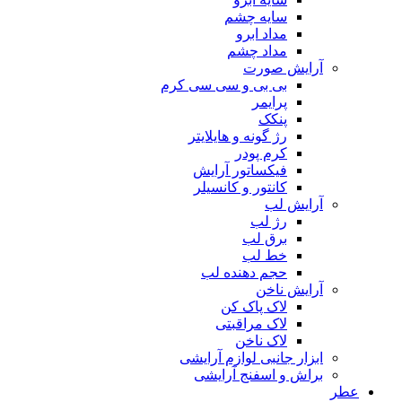
سایه چشم
مداد ابرو
مداد چشم
آرایش صورت
بی بی و سی سی کرم
پرایمر
پنکک
رژ گونه و هایلایتر
کرم پودر
فیکساتور آرایش
کانتور و کانسیلر
آرایش لب
رژ لب
برق لب
خط لب
حجم دهنده لب
آرایش ناخن
لاک پاک کن
لاک مراقبتی
لاک ناخن
ابزار جانبی لوازم آرایشی
براش و اسفنج آرایشی
عطر