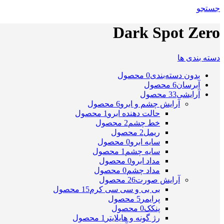
جستجو
Dark Spot Zero
دسته بندی ها
بدون دسته‌بندی
0 محصول
آبرسان
6 محصول
آرایشی
33 محصول
آرایش چشم و ابرو
6 محصول
حالت دهنده ابرو
1 محصول
خط چشم
2 محصول
ریمل
2 محصول
سایه ابرو
0 محصول
سایه چشم
1 محصول
مداد ابرو
0 محصول
مداد چشم
0 محصول
آرایش صورت
26 محصول
بی بی و سی سی کرم
15 محصول
پرایمر
5 محصول
پنکک
0 محصول
رژ گونه و هایلایتر
1 محصول