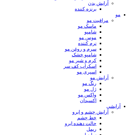
آرایش بدن
برنزه کننده
مو
مراقبت مو
ماسک مو
شامپو
موس مو
نرم کننده
سرم و روغن مو
شامپو خشک
کرم و شیر مو
اسکراب کف سر
اسپری مو
آرایش مو
رنگ مو
ژل مو
واکس مو
اکسیدان
آرایشی
آرایش چشم و ابرو
خط چشم
حالت دهنده ابرو
ریمل
سایه ابرو