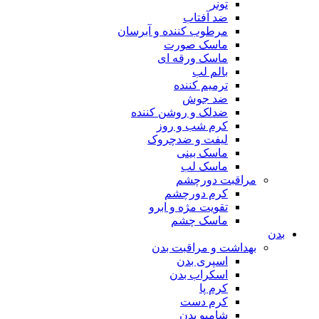
تونر
ضد آفتاب
مرطوب کننده و آبرسان
ماسک صورت
ماسک ورقه ای
بالم لب
ترمیم کننده
ضد جوش
ضدلک و روشن کننده
کرم شب و روز
لیفت و ضدچروک
ماسک بینی
ماسک لب
مراقبت دورچشم
کرم دورچشم
تقویت مژه و ابرو
ماسک چشم
بدن
بهداشت و مراقبت بدن
اسپری بدن
اسکراب بدن
کرم پا
کرم دست
شامپو بدن