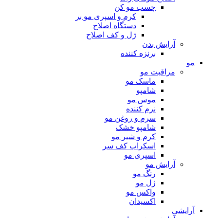
چسب مو کن
کرم و اسپری مو بر
دستگاه اصلاح
ژل و کف اصلاح
آرایش بدن
برنزه کننده
مو
مراقبت مو
ماسک مو
شامپو
موس مو
نرم کننده
سرم و روغن مو
شامپو خشک
کرم و شیر مو
اسکراب کف سر
اسپری مو
آرایش مو
رنگ مو
ژل مو
واکس مو
اکسیدان
آرایشی