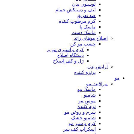
لوسیون بدن
لیف و دستکش حمام
ضد تعریق
کرم مرطوب کننده
ماسک پا
ماسک دست
اصلاح موهای زائد
چسب مو کن
کرم و اسپری مو بر
دستگاه اصلاح
ژل و کف اصلاح
آرایش بدن
برنزه کننده
مو
مراقبت مو
ماسک مو
شامپو
موس مو
نرم کننده
سرم و روغن مو
شامپو خشک
کرم و شیر مو
اسکراب کف سر