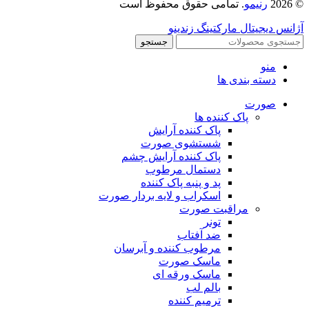
© 2026
رنیمو
. تمامی حقوق محفوظ است
آژانس دیجیتال مارکتینگ زندینو
جستجو
منو
دسته بندی ها
صورت
پاک کننده ها
پاک کننده آرایش
شستشوی صورت
پاک کننده آرایش چشم
دستمال مرطوب
پد و پنبه پاک کننده
اسکراب و لایه بردار صورت
مراقبت صورت
تونر
ضد آفتاب
مرطوب کننده و آبرسان
ماسک صورت
ماسک ورقه ای
بالم لب
ترمیم کننده