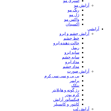
اسپری مو
آرایش مو
رنگ مو
ژل مو
واکس مو
اکسیدان
آرایشی
آرایش چشم و ابرو
خط چشم
حالت دهنده ابرو
ریمل
سایه ابرو
سایه چشم
مداد ابرو
مداد چشم
آرایش صورت
بی بی و سی سی کرم
پرایمر
پنکک
رژ گونه و هایلایتر
کرم پودر
فیکساتور آرایش
کانتور و کانسیلر
آرایش لب