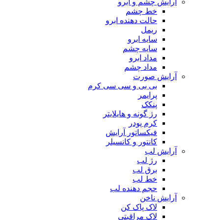
آرایش چشم و ابرو
خط چشم
حالت دهنده ابرو
ریمل
سایه ابرو
سایه چشم
مداد ابرو
مداد چشم
آرایش صورت
بی بی و سی سی کرم
پرایمر
پنکک
رژ گونه و هایلایتر
کرم پودر
فیکساتور آرایش
کانتور و کانسیلر
آرایش لب
رژ لب
برق لب
خط لب
حجم دهنده لب
آرایش ناخن
لاک پاک کن
لاک مراقبتی