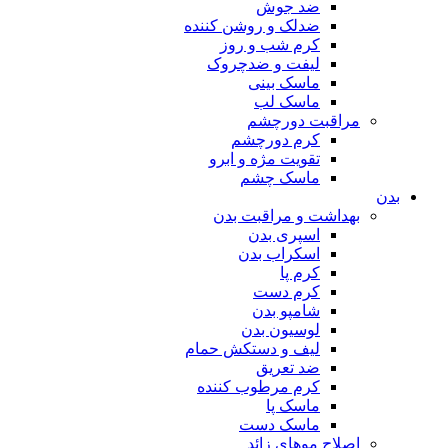
ضد جوش
ضدلک و روشن کننده
کرم شب و روز
لیفت و ضدچروک
ماسک بینی
ماسک لب
مراقبت دورچشم
کرم دورچشم
تقویت مژه و ابرو
ماسک چشم
بدن
بهداشت و مراقبت بدن
اسپری بدن
اسکراب بدن
کرم پا
کرم دست
شامپو بدن
لوسیون بدن
لیف و دستکش حمام
ضد تعریق
کرم مرطوب کننده
ماسک پا
ماسک دست
اصلاح موهای زائد