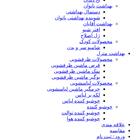
بهداشت بانوان
دستمال بهداشتی
شوینده بهداشتی بانوان
بهداشت آقایان
افتر شیو
ژل اصلاح
محصولات کودک
شامپو سر و بدن
بهداشت منزل
محصولات ظرفشویی
قرص ماشین ظرفشویی
نمک ماشین ظرفشویی
بوگیر ماشین ظرفشویی
محصولات لباسشویی
جرمگیر ماشین لباسشویی
لکه بر لباس
خوشبو کننده لباس
خوشبو کننده
خوشبو کننده توالت
خوشبو کننده هوا
علاقه مندی
مقایسه
ورود / ثبت نام