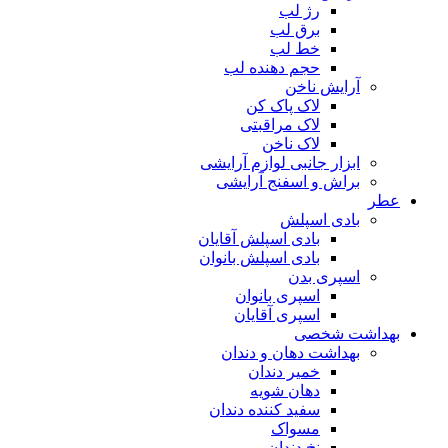
رژ لب
برق لب
خط لب
حجم دهنده لب
آرایش ناخن
لاک پاک کن
لاک مراقبتی
لاک ناخن
ابزار جانبی لوازم آرایشی
براش و اسفنج آرایشی
عطر
بادی اسپلش
بادی اسپلش آقایان
بادی اسپلش بانوان
اسپری بدن
اسپری بانوان
اسپری آقایان
بهداشت شخصی
بهداشت دهان و دندان
خمیر دندان
دهان شویه
سفید کننده دندان
مسواک
نخ دندان