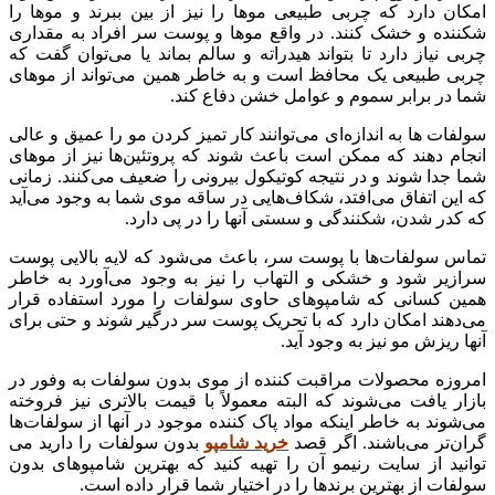
امکان دارد که چربی طبیعی موها را نیز از بین ببرند و موها را
شکننده و خشک کنند. در واقع موها و پوست سر افراد به مقداری
چربی نیاز دارد تا بتواند هیدراته و سالم بماند یا می‌توان گفت که
چربی طبیعی یک محافظ است و به خاطر همین می‌تواند از موهای
شما در برابر سموم و عوامل خشن دفاع کند.
سولفات ها به اندازه‌ای می‌توانند کار تمیز کردن مو را عمیق و عالی
انجام دهند که ممکن است باعث شوند که پروتئین‌ها نیز از موهای
شما جدا شوند و در نتیجه کوتیکول بیرونی را ضعیف می‌کنند. زمانی
که این اتفاق می‌افتد، شکاف‌هایی در ساقه موی شما به وجود می‌آید
که کدر شدن، شکنندگی و سستی آنها را در پی دارد.
تماس سولفات‌ها با پوست سر، باعث می‌شود که لایه بالایی پوست
سرازیر شود و خشکی و التهاب را نیز به وجود می‌آورد به خاطر
همین کسانی که شامپوهای حاوی سولفات را مورد استفاده قرار
می‌دهند امکان دارد که با تحریک پوست سر درگیر شوند و حتی برای
آنها ریزش مو نیز به وجود آید.
امروزه محصولات مراقبت کننده از موی بدون سولفات به وفور در
بازار یافت می‌شوند که البته معمولاً با قیمت بالاتری نیز فروخته
می‌شوند به خاطر اینکه مواد پاک کننده موجود در آنها از سولفات‌ها
گران‌تر می‌باشند. اگر قصد
خرید شامپو
بدون سولفات را دارید می
توانید از سایت رنیمو آن را تهیه کنید که بهترین شامپوهای بدون
سولفات از بهترین برندها را در اختیار شما قرار داده است.