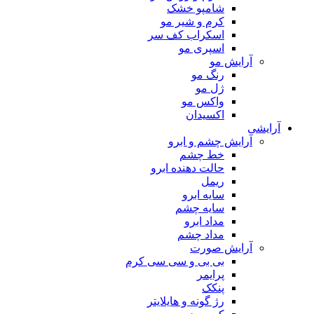
شامپو خشک
کرم و شیر مو
اسکراب کف سر
اسپری مو
آرایش مو
رنگ مو
ژل مو
واکس مو
اکسیدان
آرایشی
آرایش چشم و ابرو
خط چشم
حالت دهنده ابرو
ریمل
سایه ابرو
سایه چشم
مداد ابرو
مداد چشم
آرایش صورت
بی بی و سی سی کرم
پرایمر
پنکک
رژ گونه و هایلایتر