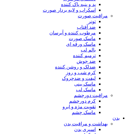
پد و پنبه پاک کننده
اسکراب و لایه بردار صورت
مراقبت صورت
تونر
ضد آفتاب
مرطوب کننده و آبرسان
ماسک صورت
ماسک ورقه ای
بالم لب
ترمیم کننده
ضد جوش
ضدلک و روشن کننده
کرم شب و روز
لیفت و ضدچروک
ماسک بینی
ماسک لب
مراقبت دورچشم
کرم دورچشم
تقویت مژه و ابرو
ماسک چشم
بدن
بهداشت و مراقبت بدن
اسپری بدن