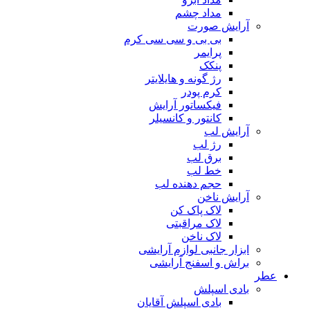
مداد چشم
آرایش صورت
بی بی و سی سی کرم
پرایمر
پنکک
رژ گونه و هایلایتر
کرم پودر
فیکساتور آرایش
کانتور و کانسیلر
آرایش لب
رژ لب
برق لب
خط لب
حجم دهنده لب
آرایش ناخن
لاک پاک کن
لاک مراقبتی
لاک ناخن
ابزار جانبی لوازم آرایشی
براش و اسفنج آرایشی
عطر
بادی اسپلش
بادی اسپلش آقایان