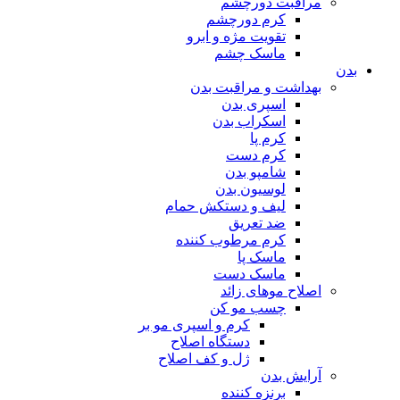
مراقبت دورچشم
کرم دورچشم
تقویت مژه و ابرو
ماسک چشم
بدن
بهداشت و مراقبت بدن
اسپری بدن
اسکراب بدن
کرم پا
کرم دست
شامپو بدن
لوسیون بدن
لیف و دستکش حمام
ضد تعریق
کرم مرطوب کننده
ماسک پا
ماسک دست
اصلاح موهای زائد
چسب مو کن
کرم و اسپری مو بر
دستگاه اصلاح
ژل و کف اصلاح
آرایش بدن
برنزه کننده