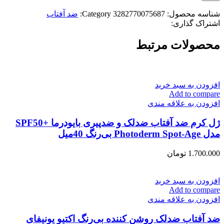
شناسه محصول:
3282770075687
Category:
ضد آفتاب
اشتراک گذاری:
محصولات مرتبط
افزودن به سبد خرید
Add to compare
افزودن به علاقه مندی
ژل کرم ضد آفتاب ضد‌لک و ضد‌پیری بایودرما +SPF50
مدل Photoderm Spot-Age بی‌رنگ 40‌میل
1.700.000
تومان
افزودن به سبد خرید
Add to compare
افزودن به علاقه مندی
ضد آفتاب ضد‌لک روشن کننده بی‌رنگ اکتیو یونیفای