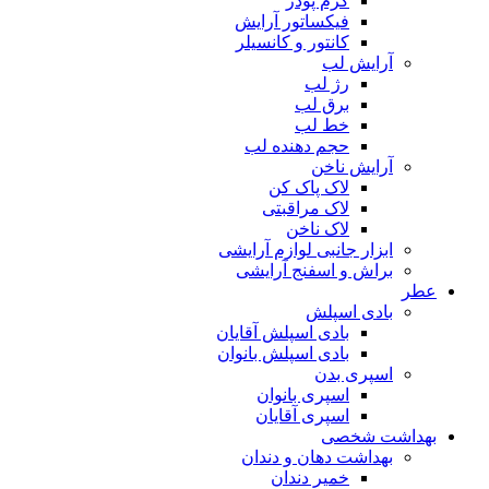
کرم پودر
فیکساتور آرایش
کانتور و کانسیلر
آرایش لب
رژ لب
برق لب
خط لب
حجم دهنده لب
آرایش ناخن
لاک پاک کن
لاک مراقبتی
لاک ناخن
ابزار جانبی لوازم آرایشی
براش و اسفنج آرایشی
عطر
بادی اسپلش
بادی اسپلش آقایان
بادی اسپلش بانوان
اسپری بدن
اسپری بانوان
اسپری آقایان
بهداشت شخصی
بهداشت دهان و دندان
خمیر دندان