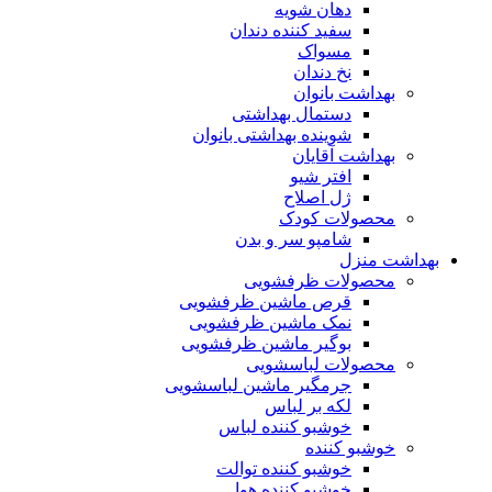
دهان شویه
سفید کننده دندان
مسواک
نخ دندان
بهداشت بانوان
دستمال بهداشتی
شوینده بهداشتی بانوان
بهداشت آقایان
افتر شیو
ژل اصلاح
محصولات کودک
شامپو سر و بدن
بهداشت منزل
محصولات ظرفشویی
قرص ماشین ظرفشویی
نمک ماشین ظرفشویی
بوگیر ماشین ظرفشویی
محصولات لباسشویی
جرمگیر ماشین لباسشویی
لکه بر لباس
خوشبو کننده لباس
خوشبو کننده
خوشبو کننده توالت
خوشبو کننده هوا