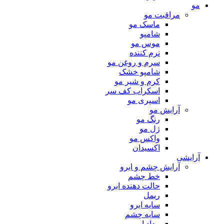
مو
مراقبت مو
ماسک مو
شامپو
موس مو
نرم کننده
سرم و روغن مو
شامپو خشک
کرم و شیر مو
اسکراب کف سر
اسپری مو
آرایش مو
رنگ مو
ژل مو
واکس مو
اکسیدان
آرایشی
آرایش چشم و ابرو
خط چشم
حالت دهنده ابرو
ریمل
سایه ابرو
سایه چشم
مداد ابرو