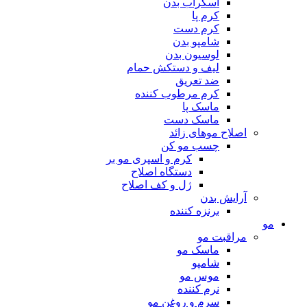
اسکراب بدن
کرم پا
کرم دست
شامپو بدن
لوسیون بدن
لیف و دستکش حمام
ضد تعریق
کرم مرطوب کننده
ماسک پا
ماسک دست
اصلاح موهای زائد
چسب مو کن
کرم و اسپری مو بر
دستگاه اصلاح
ژل و کف اصلاح
آرایش بدن
برنزه کننده
مو
مراقبت مو
ماسک مو
شامپو
موس مو
نرم کننده
سرم و روغن مو