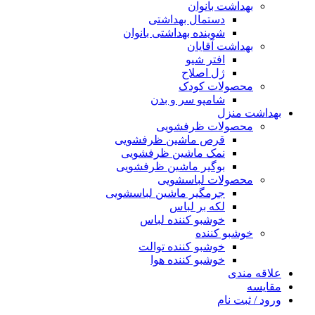
بهداشت بانوان
دستمال بهداشتی
شوینده بهداشتی بانوان
بهداشت آقایان
افتر شیو
ژل اصلاح
محصولات کودک
شامپو سر و بدن
بهداشت منزل
محصولات ظرفشویی
قرص ماشین ظرفشویی
نمک ماشین ظرفشویی
بوگیر ماشین ظرفشویی
محصولات لباسشویی
جرمگیر ماشین لباسشویی
لکه بر لباس
خوشبو کننده لباس
خوشبو کننده
خوشبو کننده توالت
خوشبو کننده هوا
علاقه مندی
مقایسه
ورود / ثبت نام