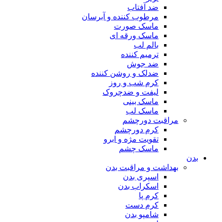
ضد آفتاب
مرطوب کننده و آبرسان
ماسک صورت
ماسک ورقه ای
بالم لب
ترمیم کننده
ضد جوش
ضدلک و روشن کننده
کرم شب و روز
لیفت و ضدچروک
ماسک بینی
ماسک لب
مراقبت دورچشم
کرم دورچشم
تقویت مژه و ابرو
ماسک چشم
بدن
بهداشت و مراقبت بدن
اسپری بدن
اسکراب بدن
کرم پا
کرم دست
شامپو بدن