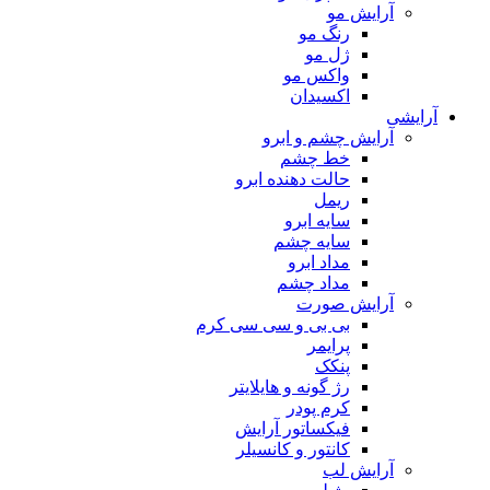
آرایش مو
رنگ مو
ژل مو
واکس مو
اکسیدان
آرایشی
آرایش چشم و ابرو
خط چشم
حالت دهنده ابرو
ریمل
سایه ابرو
سایه چشم
مداد ابرو
مداد چشم
آرایش صورت
بی بی و سی سی کرم
پرایمر
پنکک
رژ گونه و هایلایتر
کرم پودر
فیکساتور آرایش
کانتور و کانسیلر
آرایش لب