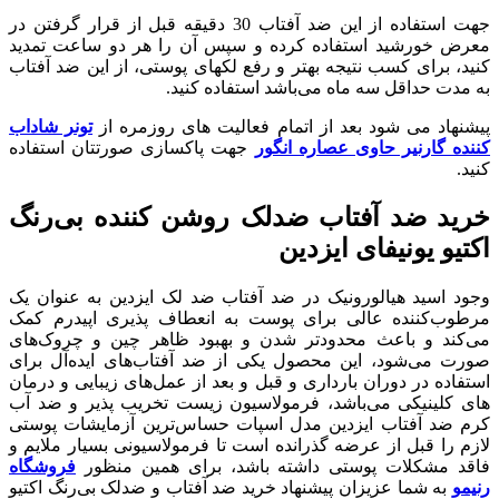
جهت استفاده از این ضد آفتاب 30 دقیقه قبل از قرار گرفتن در
معرض خورشید استفاده کرده و سپس آن را هر دو ساعت تمدید
کنید، برای کسب نتیجه بهتر و رفع لک‎های پوستی، از این ضد آفتاب
به مدت حداقل سه ماه می‌باشد استفاده کنید.
پیشنهاد می شود بعد از اتمام فعالیت های روزمره از
تونر شاداب
کننده گارنیر حاوی عصاره انگور
جهت پاکسازی صورتتان استفاده
کنید.
خرید ضد آفتاب ضد‌لک روشن کننده بی‌رنگ
اکتیو یونیفای ایزدین
وجود اسید هیالورونیک در ضد آفتاب ضد لک ایزدین به عنوان یک
مرطوب‌کننده عالی برای پوست به انعطاف پذیری اپیدرم کمک
می‌کند و باعث محدودتر شدن و بهبود ظاهر چین و چروک‌های
صورت می‌شود، این محصول یکی از ضد آفتاب‌های ایده‌آل برای
استفاده در دوران بارداری و قبل و بعد از عمل‌های زیبایی و درمان
های کلینیکی می‌باشد، فرمولاسیون زیست تخریب پذیر و ضد آب
کرم ضد آفتاب ایزدین مدل اسپات حساس‌ترین آزمایشات پوستی
لازم را قبل از عرضه گذرانده است تا فرمولاسیونی بسیار ملایم و
فاقد مشکلات پوستی داشته باشد، برای همین منظور
فروشگاه
رنیمو
به شما عزیزان پیشنهاد خرید ضد آفتاب و ضد‌لک بی‌رنگ اکتیو