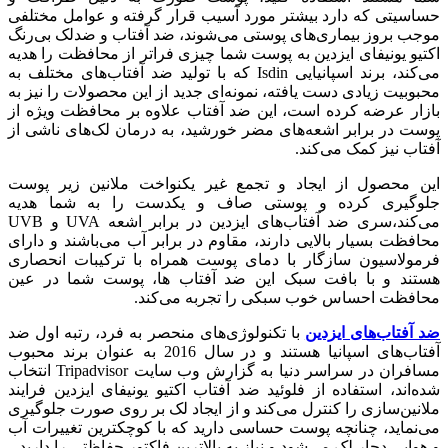
حساسیتی که دارد بیشتر مورد آسیب قرار گرفته و عوامل مختلفی
موجب بروز بیماری‌های پوستی می‌شوند، ضد آفتاب و ضد‌لک بی‌رنگ
اکتیو یونیفای ایزدین به پوست شما چیزی فراتر از محافظت را هدیه
می‎‌کند، برند اسپانیایی Isdin که با تولید ضد آفتاب‎‌های مختلف به
محبوبیت زیادی دست یافته، نمونه‌‎ای جدید از این محصولات را نیز به
بازار عرضه کرده است، این ضد آفتاب علاوه بر محافظت ویژه از
پوست در برابر اشعه‌‎های مضر خورشید، به درمان لک‌های ناشی از
آفتاب نیز کمک می‎‌کند.
این محصول از ایجاد و تجمع غیر یکنواخت ملانین زیر پوست
جلوگیری کرده و پوستی صاف و یکدست را به شما هدیه
می‎‌کند،سری ضد آفتاب‌های ایزدین در برابر اشعه UVA و UVB
محافظت بسیار بالایی دارند، مقاوم در برابر آب می‌باشند و دارای
فرمولاسیون سازگار با دمای پوست همراه با ترکیبات انحصاری
هستند و با بافت سبک این ضد آفتاب ها، پوست شما در عین
محافظت احساس خوب سبکی را تجربه می‌کند.‌
ضد آفتاب‌های ایزدین
با تکنولوژی‌های منحصر به فرد، رتبه اول ضد
آفتاب‌های اسپانیا هستند و در سال 2016 به عنوان برند محبوب
مسافران در سراسر دنیا به گزارش وب سایت Tripadvisor انتخاب
شده‌اند، استفاده از فلوئید ضد آفتاب اکتیو یونیفای ایزدین فرایند
ملانین‌سازی را کنترل می‌کند و از ایجاد لک بر روی صورت جلوگیری
می‌نماید، چنانچه پوست حساسی دارید که با کوچکترین تغییرات آب
و هوایی دچار لک می‌شود و نیاز به بالاترین فاکتور حفاظتی را دارید.