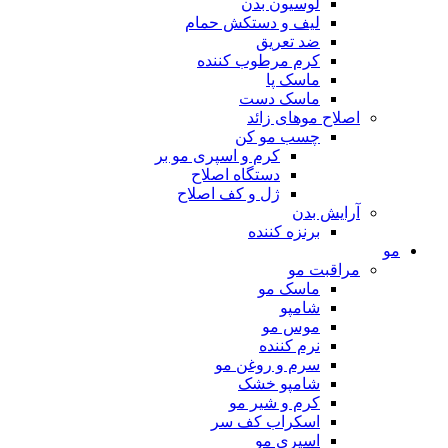
لوسیون بدن
لیف و دستکش حمام
ضد تعریق
کرم مرطوب کننده
ماسک پا
ماسک دست
اصلاح موهای زائد
چسب مو کن
کرم و اسپری مو بر
دستگاه اصلاح
ژل و کف اصلاح
آرایش بدن
برنزه کننده
مو
مراقبت مو
ماسک مو
شامپو
موس مو
نرم کننده
سرم و روغن مو
شامپو خشک
کرم و شیر مو
اسکراب کف سر
اسپری مو