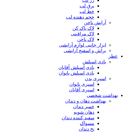
رژ لب
برق لب
خط لب
حجم دهنده لب
آرایش ناخن
لاک پاک کن
لاک مراقبتی
لاک ناخن
ابزار جانبی لوازم آرایشی
براش و اسفنج آرایشی
عطر
بادی اسپلش
بادی اسپلش آقایان
بادی اسپلش بانوان
اسپری بدن
اسپری بانوان
اسپری آقایان
بهداشت شخصی
بهداشت دهان و دندان
خمیر دندان
دهان شویه
سفید کننده دندان
مسواک
نخ دندان