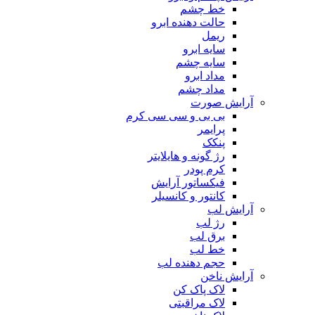
خط چشم
حالت دهنده ابرو
ریمل
سایه ابرو
سایه چشم
مداد ابرو
مداد چشم
آرایش صورت
بی بی و سی سی کرم
پرایمر
پنکک
رژ گونه و هایلایتر
کرم پودر
فیکساتور آرایش
کانتور و کانسیلر
آرایش لب
رژ لب
برق لب
خط لب
حجم دهنده لب
آرایش ناخن
لاک پاک کن
لاک مراقبتی