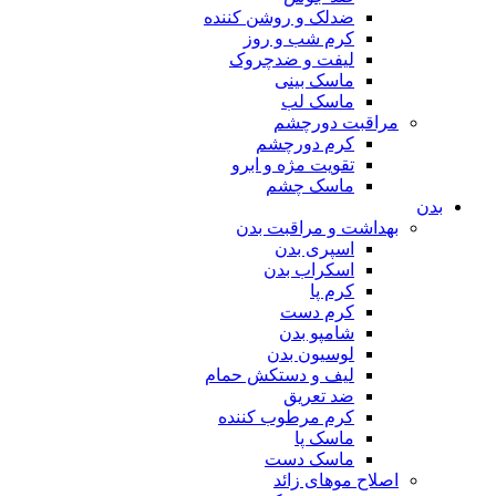
ضدلک و روشن کننده
کرم شب و روز
لیفت و ضدچروک
ماسک بینی
ماسک لب
مراقبت دورچشم
کرم دورچشم
تقویت مژه و ابرو
ماسک چشم
بدن
بهداشت و مراقبت بدن
اسپری بدن
اسکراب بدن
کرم پا
کرم دست
شامپو بدن
لوسیون بدن
لیف و دستکش حمام
ضد تعریق
کرم مرطوب کننده
ماسک پا
ماسک دست
اصلاح موهای زائد