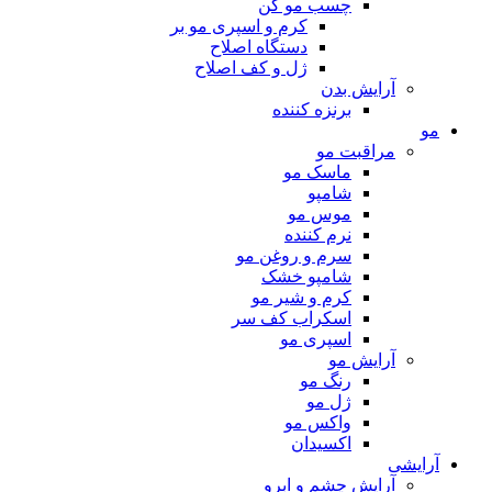
چسب مو کن
کرم و اسپری مو بر
دستگاه اصلاح
ژل و کف اصلاح
آرایش بدن
برنزه کننده
مو
مراقبت مو
ماسک مو
شامپو
موس مو
نرم کننده
سرم و روغن مو
شامپو خشک
کرم و شیر مو
اسکراب کف سر
اسپری مو
آرایش مو
رنگ مو
ژل مو
واکس مو
اکسیدان
آرایشی
آرایش چشم و ابرو