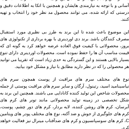
آسانی و با توجه به نیازمندی هایشان و همچنین با اتکا به اطلاعات دقیق و
درستی که ارائه شده، می توانند محصول مد نظر خود را انتخاب و تهیه
کنند.
این موضوع باعث شده تا این برند به طرز بی نظیری مورد استقبال
مصرف کنندگان باشد. برند دی اوردینری با بهره برداری از تکنولوژی های
بروز، محصولاتی با کیفیت فوق العاده عرضه خواهد کرد به گونه ای که
قیمت مناسب آن ها را حفظ نموده است. محصولات اوردینری دارای تنوع
بسیار بالایی هستند و این گستردگی به حدی زیاد است که تقریبا می توانید
هر محصولی را که در نظر دارید مطابق با نیاز و مشکل خود بیابید.
نوع های مختلف سرم های مراقبت از پوست همچون سرم های
نیاسینامید اسید، رتینول، آرگان و سایر سرم های مراقبت پوستی از جمله
محصولات شاخص این تولید کننده کانادایی می باشند. همچنین این برند به
شکل تخصصی در زمینه تولید محصولاتی مانند تونر های کرم های
آبرسان، کرم های روشن کننده، لایه بردار، کرم های دور چشم، پوست،
کرم های جلوگیری از جوش و ضد آکنه، نوع های مختلف پودر های ویتامین
C، کرم های سوسپانسیون و کرم های ضدآفتاب مینرال نیز فعالیت خواهد
کرد.