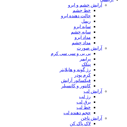
آرایش چشم و ابرو
خط چشم
حالت دهنده ابرو
ریمل
سایه ابرو
سایه چشم
مداد ابرو
مداد چشم
آرایش صورت
بی بی و سی سی کرم
پرایمر
پنکک
رژ گونه و هایلایتر
کرم پودر
فیکساتور آرایش
کانتور و کانسیلر
آرایش لب
رژ لب
برق لب
خط لب
حجم دهنده لب
آرایش ناخن
لاک پاک کن