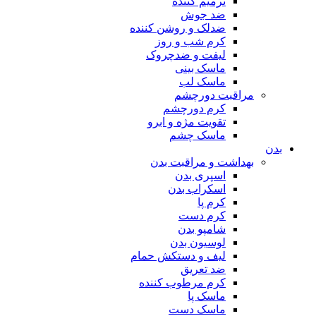
ترمیم کننده
ضد جوش
ضدلک و روشن کننده
کرم شب و روز
لیفت و ضدچروک
ماسک بینی
ماسک لب
مراقبت دورچشم
کرم دورچشم
تقویت مژه و ابرو
ماسک چشم
بدن
بهداشت و مراقبت بدن
اسپری بدن
اسکراب بدن
کرم پا
کرم دست
شامپو بدن
لوسیون بدن
لیف و دستکش حمام
ضد تعریق
کرم مرطوب کننده
ماسک پا
ماسک دست