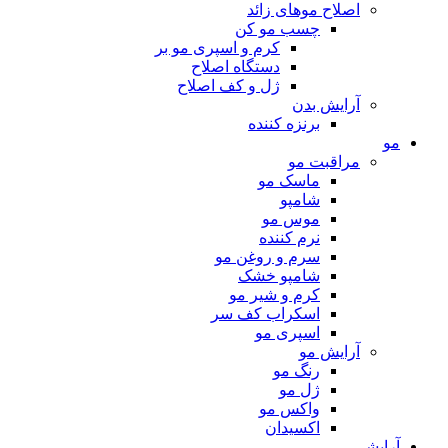
اصلاح موهای زائد
چسب مو کن
کرم و اسپری مو بر
دستگاه اصلاح
ژل و کف اصلاح
آرایش بدن
برنزه کننده
مو
مراقبت مو
ماسک مو
شامپو
موس مو
نرم کننده
سرم و روغن مو
شامپو خشک
کرم و شیر مو
اسکراب کف سر
اسپری مو
آرایش مو
رنگ مو
ژل مو
واکس مو
اکسیدان
آرایشی