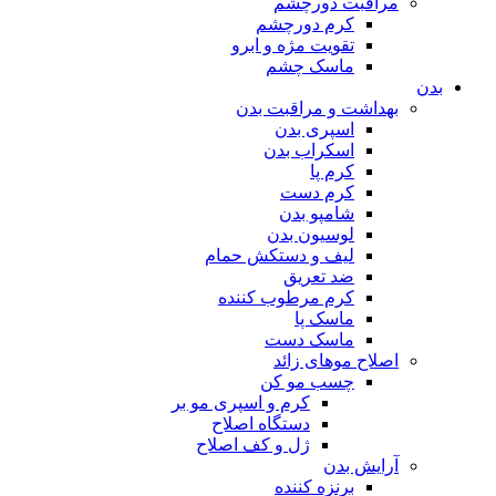
مراقبت دورچشم
کرم دورچشم
تقویت مژه و ابرو
ماسک چشم
بدن
بهداشت و مراقبت بدن
اسپری بدن
اسکراب بدن
کرم پا
کرم دست
شامپو بدن
لوسیون بدن
لیف و دستکش حمام
ضد تعریق
کرم مرطوب کننده
ماسک پا
ماسک دست
اصلاح موهای زائد
چسب مو کن
کرم و اسپری مو بر
دستگاه اصلاح
ژل و کف اصلاح
آرایش بدن
برنزه کننده