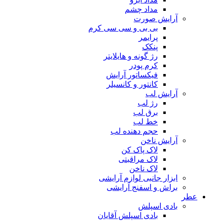
مداد چشم
آرایش صورت
بی بی و سی سی کرم
پرایمر
پنکک
رژ گونه و هایلایتر
کرم پودر
فیکساتور آرایش
کانتور و کانسیلر
آرایش لب
رژ لب
برق لب
خط لب
حجم دهنده لب
آرایش ناخن
لاک پاک کن
لاک مراقبتی
لاک ناخن
ابزار جانبی لوازم آرایشی
براش و اسفنج آرایشی
عطر
بادی اسپلش
بادی اسپلش آقایان