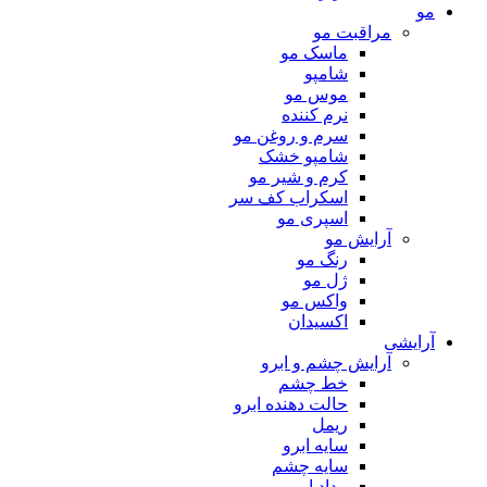
مو
مراقبت مو
ماسک مو
شامپو
موس مو
نرم کننده
سرم و روغن مو
شامپو خشک
کرم و شیر مو
اسکراب کف سر
اسپری مو
آرایش مو
رنگ مو
ژل مو
واکس مو
اکسیدان
آرایشی
آرایش چشم و ابرو
خط چشم
حالت دهنده ابرو
ریمل
سایه ابرو
سایه چشم
مداد ابرو