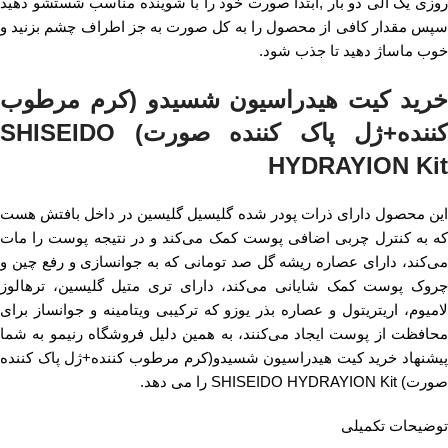
روزی یک الی دو بار ,ابتدا صورت خود را با شوینده مناسب شستشو دهید
سپس مقدار کافی از محصول را به کل صورت به جز اطراف چشم بزنید و
خوب ماساژ دهید تا جذب شود.
خرید کیت هیدراسیون شسیدو (کرم مرطوب
کننده+ژل پاک کننده صورت) SHISEIDO
HYDRAYION Kit
این محصول دارای ذرات پودر شده گلیسیل گلیسین در داخل بافتش هست
که به کنترل چربی اضافی پوست کمک می‌کند و در نتیجه پوست را مات
می‌‎کند، دارای عصاره ریشه گل صد تومانی که به جوانسازی و رفع چین و
چروک پوست کمک شایانی می‌‎کند، دارای تری متیل گلیسین، ترهالوز
لامیوم، اریتریتول و عصاره بذر یوزو که ترکیبی ویتامینه و جوانساز برای
محافظت از پوست ایجاد می‌کنند، به همین دلیل فروشگاه رنیمو به شما
پیشنهاد خرید کیت هیدراسیون شسیدو(کرم مرطوب کننده+ژل پاک کننده
صورت) SHISEIDO HYDRAYION Kit را می دهد.
توضیحات تکمیلی