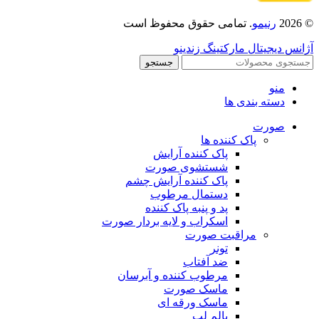
© 2026
رنیمو
. تمامی حقوق محفوظ است
آژانس دیجیتال مارکتینگ زندینو
جستجو
منو
دسته بندی ها
صورت
پاک کننده ها
پاک کننده آرایش
شستشوی صورت
پاک کننده آرایش چشم
دستمال مرطوب
پد و پنبه پاک کننده
اسکراب و لایه بردار صورت
مراقبت صورت
تونر
ضد آفتاب
مرطوب کننده و آبرسان
ماسک صورت
ماسک ورقه ای
بالم لب