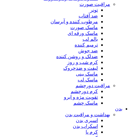
مراقبت صورت
تونر
ضد آفتاب
مرطوب کننده و آبرسان
ماسک صورت
ماسک ورقه ای
بالم لب
ترمیم کننده
ضد جوش
ضدلک و روشن کننده
کرم شب و روز
لیفت و ضدچروک
ماسک بینی
ماسک لب
مراقبت دورچشم
کرم دورچشم
تقویت مژه و ابرو
ماسک چشم
بدن
بهداشت و مراقبت بدن
اسپری بدن
اسکراب بدن
کرم پا