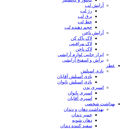
آرایش لب
رژ لب
برق لب
خط لب
حجم دهنده لب
آرایش ناخن
لاک پاک کن
لاک مراقبتی
لاک ناخن
ابزار جانبی لوازم آرایشی
براش و اسفنج آرایشی
عطر
بادی اسپلش
بادی اسپلش آقایان
بادی اسپلش بانوان
اسپری بدن
اسپری بانوان
اسپری آقایان
بهداشت شخصی
بهداشت دهان و دندان
خمیر دندان
دهان شویه
سفید کننده دندان