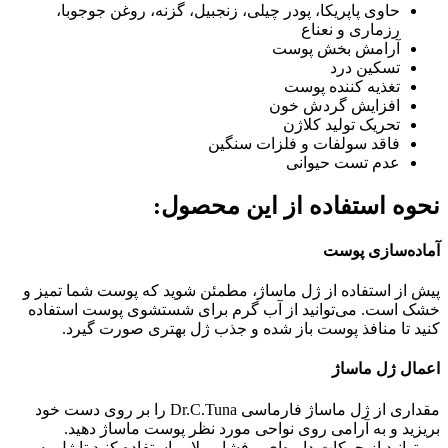
حاوی پاپریکا، پودر چیلی، زنجبیل، گزنه، روغن جوجوبا،
رزماری و نعناع
آرامش بخش پوست
تسکین درد
تغذیه کننده پوست
افزایش گردش خون
تحریک تولید کلاژن
فاقد سولفات و فلزات سنگین
عدم تست حیوانی
نحوه استفاده از این محصول:
آماده‌سازی پوست
پیش از استفاده از ژل ماساژ، مطمئن شوید که پوست شما تمیز و
خشک است. می‌توانید از آب گرم برای شستشوی پوست استفاده
کنید تا منافذ پوست باز شده و جذب ژل بهتری صورت گیرد.
اعمال ژل ماساژ
مقداری از ژل ماساژ فارماسی Dr.C.Tuna را بر روی دست خود
بریزید و به آرامی روی نواحی مورد نظر پوست ماساژ دهید.
می‌توانید از حرکات دایره‌ای و فشار ملایم استفاده کنید تا ژل به