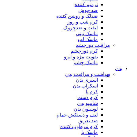
ترمیم کننده
ضد جوش
ضدلک و روشن کننده
کرم شب و روز
لیفت و ضدچروک
ماسک بینی
ماسک لب
مراقبت دورچشم
کرم دورچشم
تقویت مژه و ابرو
ماسک چشم
بدن
بهداشت و مراقبت بدن
اسپری بدن
اسکراب بدن
کرم پا
کرم دست
شامپو بدن
لوسیون بدن
لیف و دستکش حمام
ضد تعریق
کرم مرطوب کننده
ماسک پا