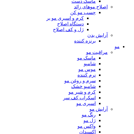
ماسک دست
اصلاح موهای زائد
چسب مو کن
کرم و اسپری مو بر
دستگاه اصلاح
ژل و کف اصلاح
آرایش بدن
برنزه کننده
مو
مراقبت مو
ماسک مو
شامپو
موس مو
نرم کننده
سرم و روغن مو
شامپو خشک
کرم و شیر مو
اسکراب کف سر
اسپری مو
آرایش مو
رنگ مو
ژل مو
واکس مو
اکسیدان