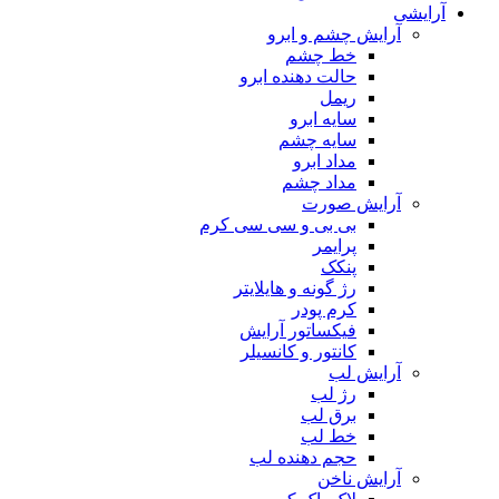
آرایشی
آرایش چشم و ابرو
خط چشم
حالت دهنده ابرو
ریمل
سایه ابرو
سایه چشم
مداد ابرو
مداد چشم
آرایش صورت
بی بی و سی سی کرم
پرایمر
پنکک
رژ گونه و هایلایتر
کرم پودر
فیکساتور آرایش
کانتور و کانسیلر
آرایش لب
رژ لب
برق لب
خط لب
حجم دهنده لب
آرایش ناخن