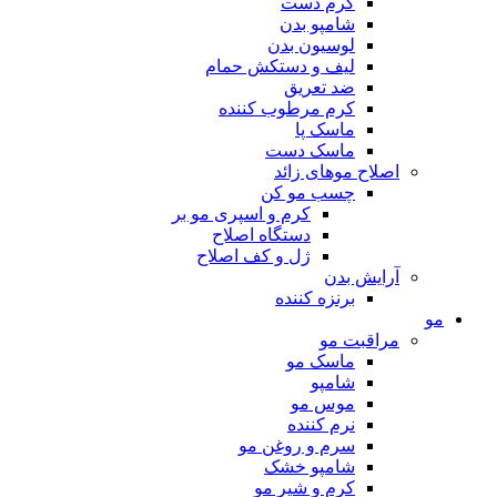
کرم دست
شامپو بدن
لوسیون بدن
لیف و دستکش حمام
ضد تعریق
کرم مرطوب کننده
ماسک پا
ماسک دست
اصلاح موهای زائد
چسب مو کن
کرم و اسپری مو بر
دستگاه اصلاح
ژل و کف اصلاح
آرایش بدن
برنزه کننده
مو
مراقبت مو
ماسک مو
شامپو
موس مو
نرم کننده
سرم و روغن مو
شامپو خشک
کرم و شیر مو