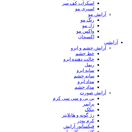
اسکراب کف سر
اسپری مو
آرایش مو
رنگ مو
ژل مو
واکس مو
اکسیدان
آرایشی
آرایش چشم و ابرو
خط چشم
حالت دهنده ابرو
ریمل
سایه ابرو
سایه چشم
مداد ابرو
مداد چشم
آرایش صورت
بی بی و سی سی کرم
پرایمر
پنکک
رژ گونه و هایلایتر
کرم پودر
فیکساتور آرایش
کانتور و کانسیلر