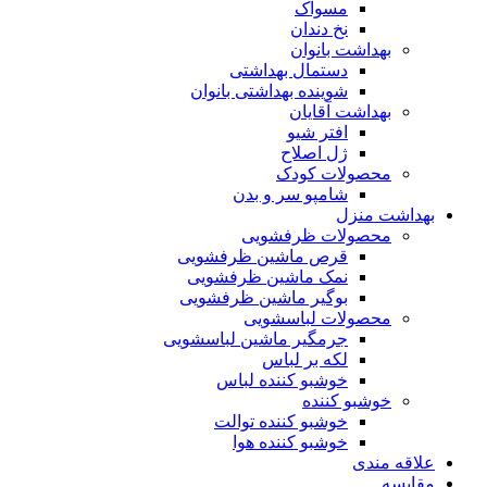
مسواک
نخ دندان
بهداشت بانوان
دستمال بهداشتی
شوینده بهداشتی بانوان
بهداشت آقایان
افتر شیو
ژل اصلاح
محصولات کودک
شامپو سر و بدن
بهداشت منزل
محصولات ظرفشویی
قرص ماشین ظرفشویی
نمک ماشین ظرفشویی
بوگیر ماشین ظرفشویی
محصولات لباسشویی
جرمگیر ماشین لباسشویی
لکه بر لباس
خوشبو کننده لباس
خوشبو کننده
خوشبو کننده توالت
خوشبو کننده هوا
علاقه مندی
مقایسه