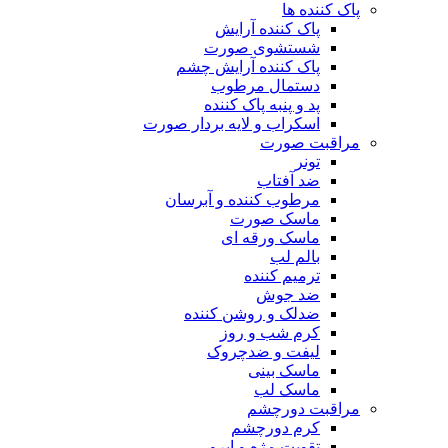
پاک کننده ها
پاک کننده آرایش
شستشوی صورت
پاک کننده آرایش چشم
دستمال مرطوب
پد و پنبه پاک کننده
اسکراب و لایه بردار صورت
مراقبت صورت
تونر
ضد آفتاب
مرطوب کننده و آبرسان
ماسک صورت
ماسک ورقه ای
بالم لب
ترمیم کننده
ضد جوش
ضدلک و روشن کننده
کرم شب و روز
لیفت و ضدچروک
ماسک بینی
ماسک لب
مراقبت دورچشم
کرم دورچشم
تقویت مژه و ابرو