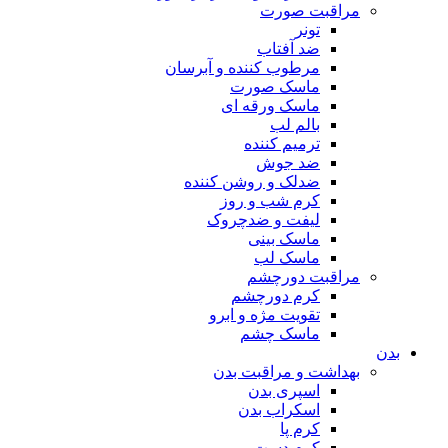
مراقبت صورت
تونر
ضد آفتاب
مرطوب کننده و آبرسان
ماسک صورت
ماسک ورقه ای
بالم لب
ترمیم کننده
ضد جوش
ضدلک و روشن کننده
کرم شب و روز
لیفت و ضدچروک
ماسک بینی
ماسک لب
مراقبت دورچشم
کرم دورچشم
تقویت مژه و ابرو
ماسک چشم
بدن
بهداشت و مراقبت بدن
اسپری بدن
اسکراب بدن
کرم پا
کرم دست