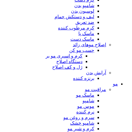
شامپو بدن
لوسیون بدن
لیف و دستکش حمام
ضد تعریق
کرم مرطوب کننده
ماسک پا
ماسک دست
اصلاح موهای زائد
چسب مو کن
کرم و اسپری مو بر
دستگاه اصلاح
ژل و کف اصلاح
آرایش بدن
برنزه کننده
مو
مراقبت مو
ماسک مو
شامپو
موس مو
نرم کننده
سرم و روغن مو
شامپو خشک
کرم و شیر مو