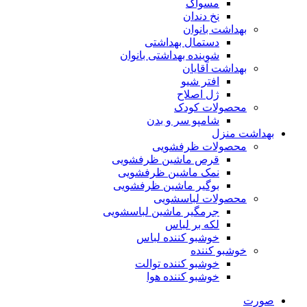
مسواک
نخ دندان
بهداشت بانوان
دستمال بهداشتی
شوینده بهداشتی بانوان
بهداشت آقایان
افتر شیو
ژل اصلاح
محصولات کودک
شامپو سر و بدن
بهداشت منزل
محصولات ظرفشویی
قرص ماشین ظرفشویی
نمک ماشین ظرفشویی
بوگیر ماشین ظرفشویی
محصولات لباسشویی
جرمگیر ماشین لباسشویی
لکه بر لباس
خوشبو کننده لباس
خوشبو کننده
خوشبو کننده توالت
خوشبو کننده هوا
صورت