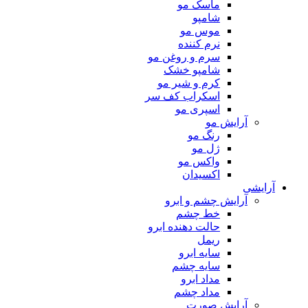
ماسک مو
شامپو
موس مو
نرم کننده
سرم و روغن مو
شامپو خشک
کرم و شیر مو
اسکراب کف سر
اسپری مو
آرایش مو
رنگ مو
ژل مو
واکس مو
اکسیدان
آرایشی
آرایش چشم و ابرو
خط چشم
حالت دهنده ابرو
ریمل
سایه ابرو
سایه چشم
مداد ابرو
مداد چشم
آرایش صورت