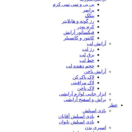
بی بی و سی سی کرم
پرایمر
پنکک
رژ گونه و هایلایتر
کرم پودر
فیکساتور آرایش
کانتور و کانسیلر
آرایش لب
رژ لب
برق لب
خط لب
حجم دهنده لب
آرایش ناخن
لاک پاک کن
لاک مراقبتی
لاک ناخن
ابزار جانبی لوازم آرایشی
براش و اسفنج آرایشی
عطر
بادی اسپلش
بادی اسپلش آقایان
بادی اسپلش بانوان
اسپری بدن