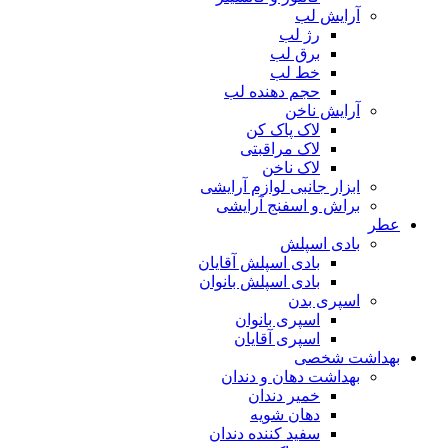
آرایش لب
رژ لب
برق لب
خط لب
حجم دهنده لب
آرایش ناخن
لاک پاک کن
لاک مراقبتی
لاک ناخن
ابزار جانبی لوازم آرایشی
براش و اسفنج آرایشی
عطر
بادی اسپلش
بادی اسپلش آقایان
بادی اسپلش بانوان
اسپری بدن
اسپری بانوان
اسپری آقایان
بهداشت شخصی
بهداشت دهان و دندان
خمیر دندان
دهان شویه
سفید کننده دندان