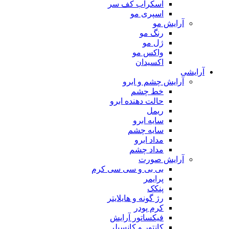
اسکراب کف سر
اسپری مو
آرایش مو
رنگ مو
ژل مو
واکس مو
اکسیدان
آرایشی
آرایش چشم و ابرو
خط چشم
حالت دهنده ابرو
ریمل
سایه ابرو
سایه چشم
مداد ابرو
مداد چشم
آرایش صورت
بی بی و سی سی کرم
پرایمر
پنکک
رژ گونه و هایلایتر
کرم پودر
فیکساتور آرایش
کانتور و کانسیلر