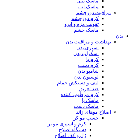
ماسک بینی
ماسک لب
مراقبت دورچشم
کرم دورچشم
تقویت مژه و ابرو
ماسک چشم
بدن
بهداشت و مراقبت بدن
اسپری بدن
اسکراب بدن
کرم پا
کرم دست
شامپو بدن
لوسیون بدن
لیف و دستکش حمام
ضد تعریق
کرم مرطوب کننده
ماسک پا
ماسک دست
اصلاح موهای زائد
چسب مو کن
کرم و اسپری مو بر
دستگاه اصلاح
ژل و کف اصلاح