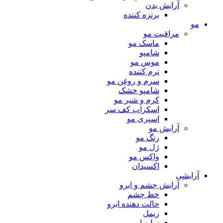
آرایش بدن
برنزه کننده
مو
مراقبت مو
ماسک مو
شامپو
موس مو
نرم کننده
سرم و روغن مو
شامپو خشک
کرم و شیر مو
اسکراب کف سر
اسپری مو
آرایش مو
رنگ مو
ژل مو
واکس مو
اکسیدان
آرایشی
آرایش چشم و ابرو
خط چشم
حالت دهنده ابرو
ریمل
سایه ابرو