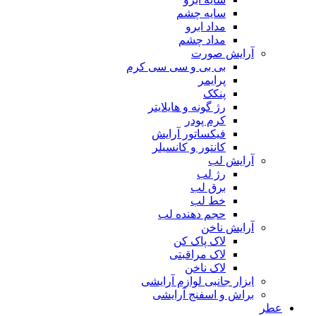
سایه چشم
مداد ابرو
مداد چشم
آرایش صورت
بی بی و سی سی کرم
پرایمر
پنکک
رژ گونه و هایلایتر
کرم پودر
فیکساتور آرایش
کانتور و کانسیلر
آرایش لب
رژ لب
برق لب
خط لب
حجم دهنده لب
آرایش ناخن
لاک پاک کن
لاک مراقبتی
لاک ناخن
ابزار جانبی لوازم آرایشی
براش و اسفنج آرایشی
عطر