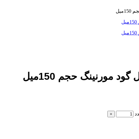
میل
مورنینگ حجم 150میل