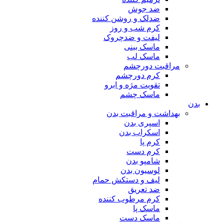
ضد جوش
ضدلک و روشن کننده
کرم شب و روز
لیفت و ضدچروک
ماسک بینی
ماسک لب
مراقبت دورچشم
کرم دورچشم
تقویت مژه و ابرو
ماسک چشم
بدن
بهداشت و مراقبت بدن
اسپری بدن
اسکراب بدن
کرم پا
کرم دست
شامپو بدن
لوسیون بدن
لیف و دستکش حمام
ضد تعریق
کرم مرطوب کننده
ماسک پا
ماسک دست