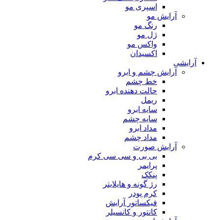
اسپری مو
آرایش مو
رنگ مو
ژل مو
واکس مو
اکسیدان
آرایشی
آرایش چشم و ابرو
خط چشم
حالت دهنده ابرو
ریمل
سایه ابرو
سایه چشم
مداد ابرو
مداد چشم
آرایش صورت
بی بی و سی سی کرم
پرایمر
پنکک
رژ گونه و هایلایتر
کرم پودر
فیکساتور آرایش
کانتور و کانسیلر