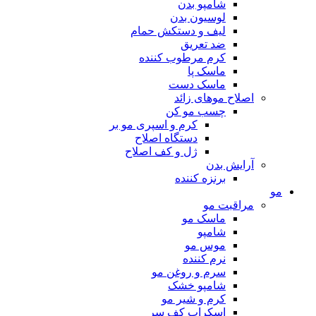
شامپو بدن
لوسیون بدن
لیف و دستکش حمام
ضد تعریق
کرم مرطوب کننده
ماسک پا
ماسک دست
اصلاح موهای زائد
چسب مو کن
کرم و اسپری مو بر
دستگاه اصلاح
ژل و کف اصلاح
آرایش بدن
برنزه کننده
مو
مراقبت مو
ماسک مو
شامپو
موس مو
نرم کننده
سرم و روغن مو
شامپو خشک
کرم و شیر مو
اسکراب کف سر