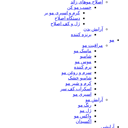
اصلاح موهای زائد
چسب مو کن
کرم و اسپری مو بر
دستگاه اصلاح
ژل و کف اصلاح
آرایش بدن
برنزه کننده
مو
مراقبت مو
ماسک مو
شامپو
موس مو
نرم کننده
سرم و روغن مو
شامپو خشک
کرم و شیر مو
اسکراب کف سر
اسپری مو
آرایش مو
رنگ مو
ژل مو
واکس مو
اکسیدان
آرایشی