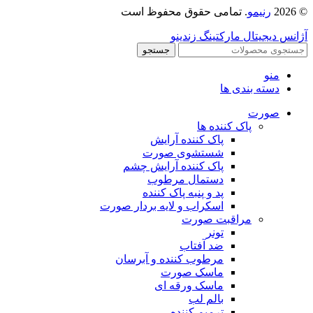
© 2026
رنیمو
. تمامی حقوق محفوظ است
آژانس دیجیتال مارکتینگ زندینو
جستجو
منو
دسته بندی ها
صورت
پاک کننده ها
پاک کننده آرایش
شستشوی صورت
پاک کننده آرایش چشم
دستمال مرطوب
پد و پنبه پاک کننده
اسکراب و لایه بردار صورت
مراقبت صورت
تونر
ضد آفتاب
مرطوب کننده و آبرسان
ماسک صورت
ماسک ورقه ای
بالم لب
ترمیم کننده