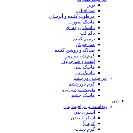
تونر
ضد آفتاب
مرطوب کننده و آبرسان
ماسک صورت
ماسک ورقه ای
بالم لب
ترمیم کننده
ضد جوش
ضدلک و روشن کننده
کرم شب و روز
لیفت و ضدچروک
ماسک بینی
ماسک لب
مراقبت دورچشم
کرم دورچشم
تقویت مژه و ابرو
ماسک چشم
بدن
بهداشت و مراقبت بدن
اسپری بدن
اسکراب بدن
کرم پا
کرم دست