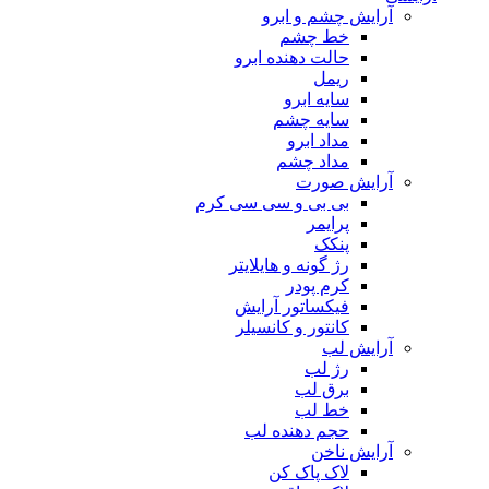
آرایش چشم و ابرو
خط چشم
حالت دهنده ابرو
ریمل
سایه ابرو
سایه چشم
مداد ابرو
مداد چشم
آرایش صورت
بی بی و سی سی کرم
پرایمر
پنکک
رژ گونه و هایلایتر
کرم پودر
فیکساتور آرایش
کانتور و کانسیلر
آرایش لب
رژ لب
برق لب
خط لب
حجم دهنده لب
آرایش ناخن
لاک پاک کن