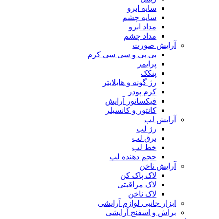
سایه ابرو
سایه چشم
مداد ابرو
مداد چشم
آرایش صورت
بی بی و سی سی کرم
پرایمر
پنکک
رژ گونه و هایلایتر
کرم پودر
فیکساتور آرایش
کانتور و کانسیلر
آرایش لب
رژ لب
برق لب
خط لب
حجم دهنده لب
آرایش ناخن
لاک پاک کن
لاک مراقبتی
لاک ناخن
ابزار جانبی لوازم آرایشی
براش و اسفنج آرایشی