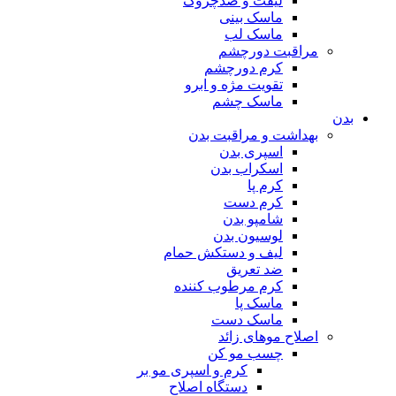
لیفت و ضدچروک
ماسک بینی
ماسک لب
مراقبت دورچشم
کرم دورچشم
تقویت مژه و ابرو
ماسک چشم
بدن
بهداشت و مراقبت بدن
اسپری بدن
اسکراب بدن
کرم پا
کرم دست
شامپو بدن
لوسیون بدن
لیف و دستکش حمام
ضد تعریق
کرم مرطوب کننده
ماسک پا
ماسک دست
اصلاح موهای زائد
چسب مو کن
کرم و اسپری مو بر
دستگاه اصلاح