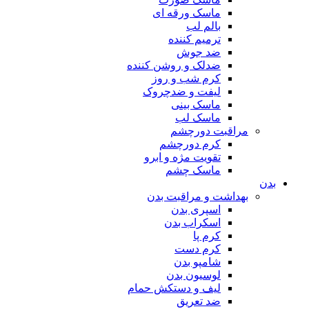
ماسک ورقه ای
بالم لب
ترمیم کننده
ضد جوش
ضدلک و روشن کننده
کرم شب و روز
لیفت و ضدچروک
ماسک بینی
ماسک لب
مراقبت دورچشم
کرم دورچشم
تقویت مژه و ابرو
ماسک چشم
بدن
بهداشت و مراقبت بدن
اسپری بدن
اسکراب بدن
کرم پا
کرم دست
شامپو بدن
لوسیون بدن
لیف و دستکش حمام
ضد تعریق