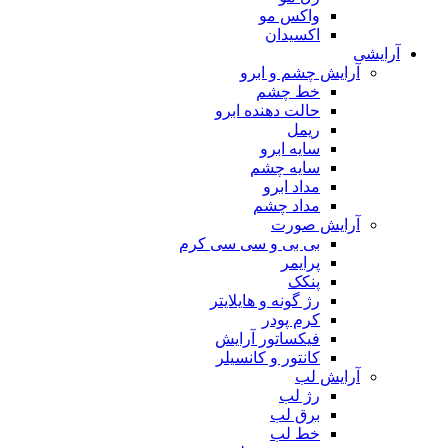
واکس مو
اکسیدان
آرایشی
آرایش چشم و ابرو
خط چشم
حالت دهنده ابرو
ریمل
سایه ابرو
سایه چشم
مداد ابرو
مداد چشم
آرایش صورت
بی بی و سی سی کرم
پرایمر
پنکک
رژ گونه و هایلایتر
کرم پودر
فیکساتور آرایش
کانتور و کانسیلر
آرایش لب
رژ لب
برق لب
خط لب