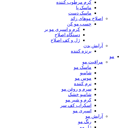
کرم مرطوب کننده
ماسک پا
ماسک دست
اصلاح موهای زائد
چسب مو کن
کرم و اسپری مو بر
دستگاه اصلاح
ژل و کف اصلاح
آرایش بدن
برنزه کننده
مو
مراقبت مو
ماسک مو
شامپو
موس مو
نرم کننده
سرم و روغن مو
شامپو خشک
کرم و شیر مو
اسکراب کف سر
اسپری مو
آرایش مو
رنگ مو
ژل مو