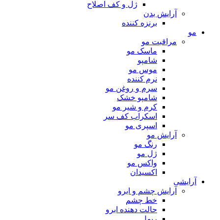
ژل و کف اصلاح
آرایش بدن
برنزه کننده
مو
مراقبت مو
ماسک مو
شامپو
موس مو
نرم کننده
سرم و روغن مو
شامپو خشک
کرم و شیر مو
اسکراب کف سر
اسپری مو
آرایش مو
رنگ مو
ژل مو
واکس مو
اکسیدان
آرایشی
آرایش چشم و ابرو
خط چشم
حالت دهنده ابرو
ریمل