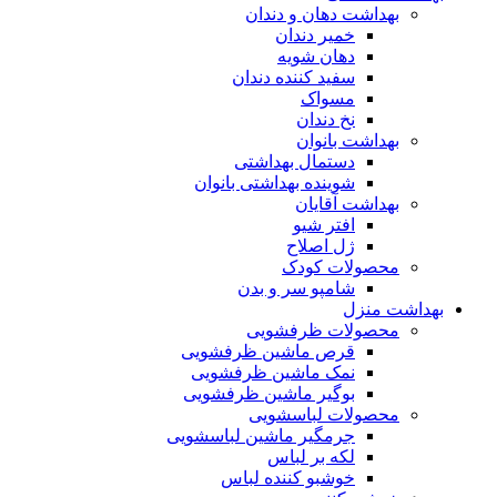
بهداشت دهان و دندان
خمیر دندان
دهان شویه
سفید کننده دندان
مسواک
نخ دندان
بهداشت بانوان
دستمال بهداشتی
شوینده بهداشتی بانوان
بهداشت آقایان
افتر شیو
ژل اصلاح
محصولات کودک
شامپو سر و بدن
بهداشت منزل
محصولات ظرفشویی
قرص ماشین ظرفشویی
نمک ماشین ظرفشویی
بوگیر ماشین ظرفشویی
محصولات لباسشویی
جرمگیر ماشین لباسشویی
لکه بر لباس
خوشبو کننده لباس