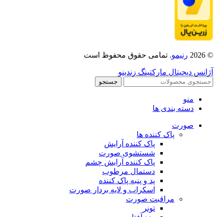
© 2026
رنیمو
. تمامی حقوق محفوظ است
آژانس دیجیتال مارکتینگ زندینو
جستجو
منو
دسته بندی ها
صورت
پاک کننده ها
پاک کننده آرایش
شستشوی صورت
پاک کننده آرایش چشم
دستمال مرطوب
پد و پنبه پاک کننده
اسکراب و لایه بردار صورت
مراقبت صورت
تونر