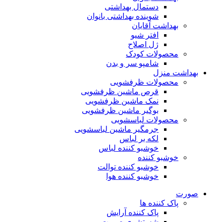
دستمال بهداشتی
شوینده بهداشتی بانوان
بهداشت آقایان
افتر شیو
ژل اصلاح
محصولات کودک
شامپو سر و بدن
بهداشت منزل
محصولات ظرفشویی
قرص ماشین ظرفشویی
نمک ماشین ظرفشویی
بوگیر ماشین ظرفشویی
محصولات لباسشویی
جرمگیر ماشین لباسشویی
لکه بر لباس
خوشبو کننده لباس
خوشبو کننده
خوشبو کننده توالت
خوشبو کننده هوا
صورت
پاک کننده ها
پاک کننده آرایش
شستشوی صورت