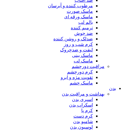
ضد آفتاب
مرطوب کننده و آبرسان
ماسک صورت
ماسک ورقه ای
بالم لب
ترمیم کننده
ضد جوش
ضدلک و روشن کننده
کرم شب و روز
لیفت و ضدچروک
ماسک بینی
ماسک لب
مراقبت دورچشم
کرم دورچشم
تقویت مژه و ابرو
ماسک چشم
بدن
بهداشت و مراقبت بدن
اسپری بدن
اسکراب بدن
کرم پا
کرم دست
شامپو بدن
لوسیون بدن