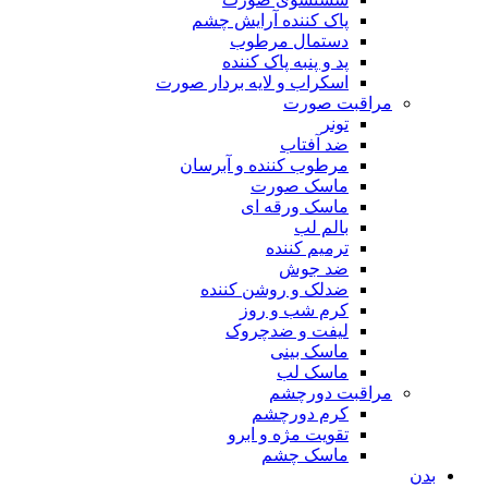
پاک کننده آرایش چشم
دستمال مرطوب
پد و پنبه پاک کننده
اسکراب و لایه بردار صورت
مراقبت صورت
تونر
ضد آفتاب
مرطوب کننده و آبرسان
ماسک صورت
ماسک ورقه ای
بالم لب
ترمیم کننده
ضد جوش
ضدلک و روشن کننده
کرم شب و روز
لیفت و ضدچروک
ماسک بینی
ماسک لب
مراقبت دورچشم
کرم دورچشم
تقویت مژه و ابرو
ماسک چشم
بدن