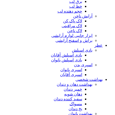
برق لب
خط لب
حجم دهنده لب
آرایش ناخن
لاک پاک کن
لاک مراقبتی
لاک ناخن
ابزار جانبی لوازم آرایشی
براش و اسفنج آرایشی
عطر
بادی اسپلش
بادی اسپلش آقایان
بادی اسپلش بانوان
اسپری بدن
اسپری بانوان
اسپری آقایان
بهداشت شخصی
بهداشت دهان و دندان
خمیر دندان
دهان شویه
سفید کننده دندان
مسواک
نخ دندان
بهداشت بانوان