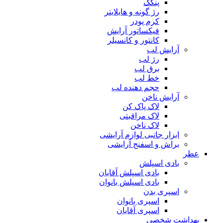
پنکک
رژ گونه و هایلایتر
کرم پودر
فیکساتور آرایش
کانتور و کانسیلر
آرایش لب
رژ لب
برق لب
خط لب
حجم دهنده لب
آرایش ناخن
لاک پاک کن
لاک مراقبتی
لاک ناخن
ابزار جانبی لوازم آرایشی
براش و اسفنج آرایشی
عطر
بادی اسپلش
بادی اسپلش آقایان
بادی اسپلش بانوان
اسپری بدن
اسپری بانوان
اسپری آقایان
بهداشت شخصی