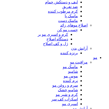
لیف و دستکش حمام
ضد تعریق
کرم مرطوب کننده
ماسک پا
ماسک دست
اصلاح موهای زائد
چسب مو کن
کرم و اسپری مو بر
دستگاه اصلاح
ژل و کف اصلاح
آرایش بدن
برنزه کننده
مو
مراقبت مو
ماسک مو
شامپو
موس مو
نرم کننده
سرم و روغن مو
شامپو خشک
کرم و شیر مو
اسکراب کف سر
اسپری مو
آرایش مو