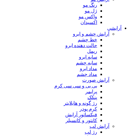
رنگ مو
ژل مو
واکس مو
اکسیدان
آرایشی
آرایش چشم و ابرو
خط چشم
حالت دهنده ابرو
ریمل
سایه ابرو
سایه چشم
مداد ابرو
مداد چشم
آرایش صورت
بی بی و سی سی کرم
پرایمر
پنکک
رژ گونه و هایلایتر
کرم پودر
فیکساتور آرایش
کانتور و کانسیلر
آرایش لب
رژ لب