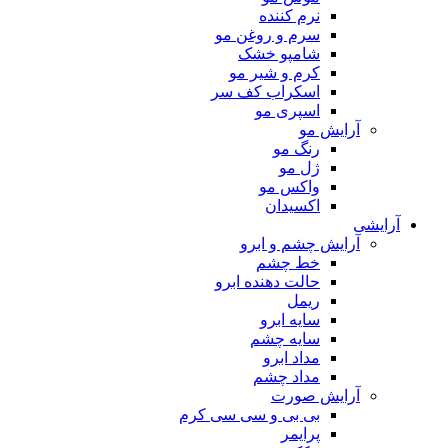
نرم کننده
سرم و روغن مو
شامپو خشک
کرم و شیر مو
اسکراب کف سر
اسپری مو
آرایش مو
رنگ مو
ژل مو
واکس مو
اکسیدان
آرایشی
آرایش چشم و ابرو
خط چشم
حالت دهنده ابرو
ریمل
سایه ابرو
سایه چشم
مداد ابرو
مداد چشم
آرایش صورت
بی بی و سی سی کرم
پرایمر