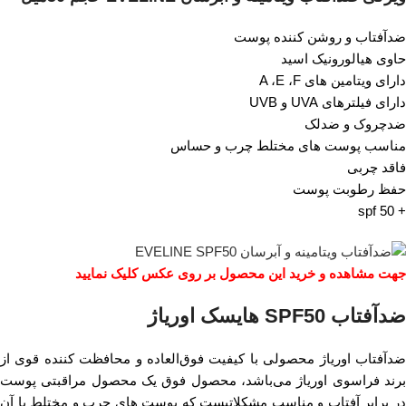
ضدآفتاب و روشن کننده پوست
حاوی هیالورونیک اسید
دارای ویتامین های A ،E ،F
دارای فیلترهای UVA و UVB
ضدچروک و ضدلک
مناسب پوست های مختلط چرب و حساس
فاقد چربی
حفظ رطوبت پوست
+ spf 50
جهت مشاهده و خرید این محصول بر روی عکس کلیک نمایید
ضدآفتاب SPF50 هایسک اوریاژ
ضدآفتاب اوریاژ محصولی با کیفیت فوق‌العاده و محافظت کننده قوی از
برند فراسوی اوریاژ می‌باشد، محصول فوق یک محصول مراقبتی پوست
در برابر آفتاب و مناسب مشکلاتیست که پوست های چرب و مختلط با آن