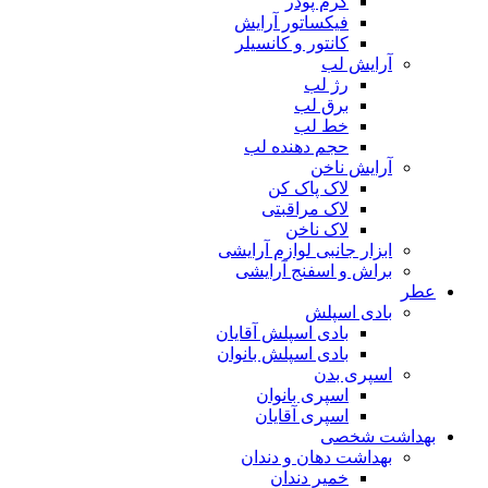
کرم پودر
فیکساتور آرایش
کانتور و کانسیلر
آرایش لب
رژ لب
برق لب
خط لب
حجم دهنده لب
آرایش ناخن
لاک پاک کن
لاک مراقبتی
لاک ناخن
ابزار جانبی لوازم آرایشی
براش و اسفنج آرایشی
عطر
بادی اسپلش
بادی اسپلش آقایان
بادی اسپلش بانوان
اسپری بدن
اسپری بانوان
اسپری آقایان
بهداشت شخصی
بهداشت دهان و دندان
خمیر دندان