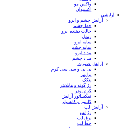
واکس مو
اکسیدان
آرایشی
آرایش چشم و ابرو
خط چشم
حالت دهنده ابرو
ریمل
سایه ابرو
سایه چشم
مداد ابرو
مداد چشم
آرایش صورت
بی بی و سی سی کرم
پرایمر
پنکک
رژ گونه و هایلایتر
کرم پودر
فیکساتور آرایش
کانتور و کانسیلر
آرایش لب
رژ لب
برق لب
خط لب