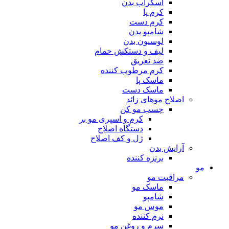
اسکراب بدن
کرم پا
کرم دست
شامپو بدن
لوسیون بدن
لیف و دستکش حمام
ضد تعریق
کرم مرطوب کننده
ماسک پا
ماسک دست
اصلاح موهای زائد
چسب مو کن
کرم و اسپری مو بر
دستگاه اصلاح
ژل و کف اصلاح
آرایش بدن
برنزه کننده
مو
مراقبت مو
ماسک مو
شامپو
موس مو
نرم کننده
سرم و روغن مو