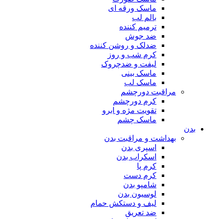
ماسک ورقه ای
بالم لب
ترمیم کننده
ضد جوش
ضدلک و روشن کننده
کرم شب و روز
لیفت و ضدچروک
ماسک بینی
ماسک لب
مراقبت دورچشم
کرم دورچشم
تقویت مژه و ابرو
ماسک چشم
بدن
بهداشت و مراقبت بدن
اسپری بدن
اسکراب بدن
کرم پا
کرم دست
شامپو بدن
لوسیون بدن
لیف و دستکش حمام
ضد تعریق