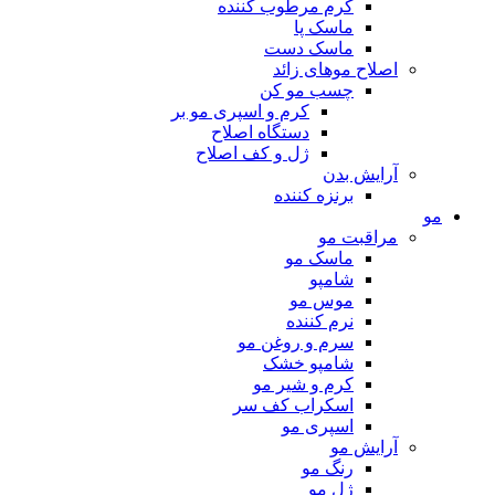
کرم مرطوب کننده
ماسک پا
ماسک دست
اصلاح موهای زائد
چسب مو کن
کرم و اسپری مو بر
دستگاه اصلاح
ژل و کف اصلاح
آرایش بدن
برنزه کننده
مو
مراقبت مو
ماسک مو
شامپو
موس مو
نرم کننده
سرم و روغن مو
شامپو خشک
کرم و شیر مو
اسکراب کف سر
اسپری مو
آرایش مو
رنگ مو
ژل مو