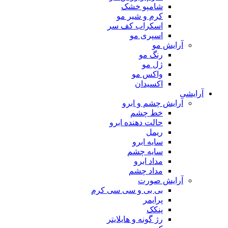
شامپو خشک
کرم و شیر مو
اسکراب کف سر
اسپری مو
آرایش مو
رنگ مو
ژل مو
واکس مو
اکسیدان
آرایشی
آرایش چشم و ابرو
خط چشم
حالت دهنده ابرو
ریمل
سایه ابرو
سایه چشم
مداد ابرو
مداد چشم
آرایش صورت
بی بی و سی سی کرم
پرایمر
پنکک
رژ گونه و هایلایتر