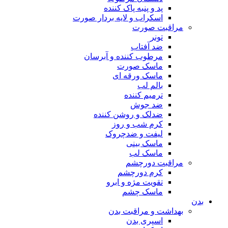
پد و پنبه پاک کننده
اسکراب و لایه بردار صورت
مراقبت صورت
تونر
ضد آفتاب
مرطوب کننده و آبرسان
ماسک صورت
ماسک ورقه ای
بالم لب
ترمیم کننده
ضد جوش
ضدلک و روشن کننده
کرم شب و روز
لیفت و ضدچروک
ماسک بینی
ماسک لب
مراقبت دورچشم
کرم دورچشم
تقویت مژه و ابرو
ماسک چشم
بدن
بهداشت و مراقبت بدن
اسپری بدن