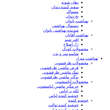
دهان شویه
سفید کننده دندان
مسواک
نخ دندان
بهداشت بانوان
دستمال بهداشتی
شوینده بهداشتی بانوان
بهداشت آقایان
افتر شیو
ژل اصلاح
محصولات کودک
شامپو سر و بدن
بهداشت منزل
محصولات ظرفشویی
قرص ماشین ظرفشویی
نمک ماشین ظرفشویی
بوگیر ماشین ظرفشویی
محصولات لباسشویی
جرمگیر ماشین لباسشویی
لکه بر لباس
خوشبو کننده لباس
خوشبو کننده
خوشبو کننده توالت
خوشبو کننده هوا