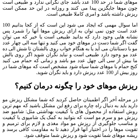
موهای شما در حد 100 عدد باشد جای نگرانی ندارد و طبیعی است
چون موها جایگزین پیدا می کنند و روزانه در این حد ممکن است
ریزش داشته باشد و امری کاملا طبیعی است.
اما سوال مهمی که ایجاد می شود این است که از کجا بدانیم 100
عدد است چون نمی توان به ازای ریزش موها آنها را شمرد پس
نشانه هایی وجود دارد که بدانید طبیعی است یا خیر که می توان
گفت اگر شما دست در موهای خود می کنید و تنها سه الی چهار عدد
مو با دستانتان می آید یا به هنگام خواب روی بالشتان تا شش الی ده
عدد مو وجود دارد طبیعی است و نباید نگران شوید اگر روی بالش
ما بیش از سی الی چهل عدد مو باشد و زمانی که حمام می کنید
کنج حمام با موهای شما سیاه شود مشخص است که موهای شما در
روز بیش از 100 عدد ریزش دارد و باید نگران شوید.
ریزش موهای خود را چگونه درمان کنیم؟
در مرحله آخر اگر اطمینان حاصل کردید که شما مشکل ریزش مو
دارید باید به دنبال راه چاره برای رفع این مشکل باشید که مهم ترین
روش استفاده از محصول های با کیفیت بهداشتی مثل: شامپو ضد
ریزش مو و سرم مو است که بتوانید به کمک یک شامپوی با کیفیت
و مناسب جلوگیری از ریزش مو مواد مغذی و لازم برای ترمیم و
تقویت موها را در اختیار آنها قرار دهید تا به مقاومت کافی برسد و
ریشه موهای شما تقویت شود و ریزش شما متوقف شود.