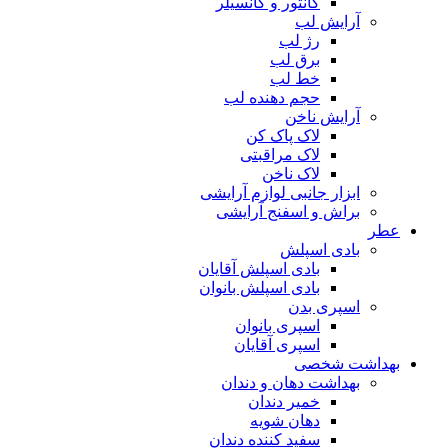
کانتور و کانسیلر
آرایش لب
رژ لب
برق لب
خط لب
حجم دهنده لب
آرایش ناخن
لاک پاک کن
لاک مراقبتی
لاک ناخن
ابزار جانبی لوازم آرایشی
براش و اسفنج آرایشی
عطر
بادی اسپلش
بادی اسپلش آقایان
بادی اسپلش بانوان
اسپری بدن
اسپری بانوان
اسپری آقایان
بهداشت شخصی
بهداشت دهان و دندان
خمیر دندان
دهان شویه
سفید کننده دندان