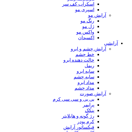
اسکراب کف سر
اسپری مو
آرایش مو
رنگ مو
ژل مو
واکس مو
اکسیدان
آرایشی
آرایش چشم و ابرو
خط چشم
حالت دهنده ابرو
ریمل
سایه ابرو
سایه چشم
مداد ابرو
مداد چشم
آرایش صورت
بی بی و سی سی کرم
پرایمر
پنکک
رژ گونه و هایلایتر
کرم پودر
فیکساتور آرایش