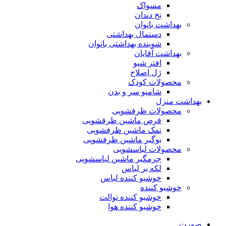
مسواک
نخ دندان
بهداشت بانوان
دستمال بهداشتی
شوینده بهداشتی بانوان
بهداشت آقایان
افتر شیو
ژل اصلاح
محصولات کودک
شامپو سر و بدن
بهداشت منزل
محصولات ظرفشویی
قرص ماشین ظرفشویی
نمک ماشین ظرفشویی
بوگیر ماشین ظرفشویی
محصولات لباسشویی
جرمگیر ماشین لباسشویی
لکه بر لباس
خوشبو کننده لباس
خوشبو کننده
خوشبو کننده توالت
خوشبو کننده هوا
صورت