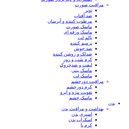
مراقبت صورت
تونر
ضد آفتاب
مرطوب کننده و آبرسان
ماسک صورت
ماسک ورقه ای
بالم لب
ترمیم کننده
ضد جوش
ضدلک و روشن کننده
کرم شب و روز
لیفت و ضدچروک
ماسک بینی
ماسک لب
مراقبت دورچشم
کرم دورچشم
تقویت مژه و ابرو
ماسک چشم
بدن
بهداشت و مراقبت بدن
اسپری بدن
اسکراب بدن
کرم پا