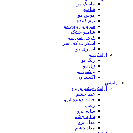
ماسک مو
شامپو
موس مو
نرم کننده
سرم و روغن مو
شامپو خشک
کرم و شیر مو
اسکراب کف سر
اسپری مو
آرایش مو
رنگ مو
ژل مو
واکس مو
اکسیدان
آرایشی
آرایش چشم و ابرو
خط چشم
حالت دهنده ابرو
ریمل
سایه ابرو
سایه چشم
مداد ابرو
مداد چشم