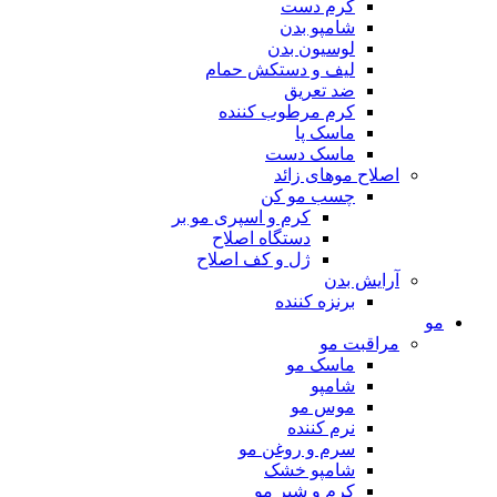
کرم دست
شامپو بدن
لوسیون بدن
لیف و دستکش حمام
ضد تعریق
کرم مرطوب کننده
ماسک پا
ماسک دست
اصلاح موهای زائد
چسب مو کن
کرم و اسپری مو بر
دستگاه اصلاح
ژل و کف اصلاح
آرایش بدن
برنزه کننده
مو
مراقبت مو
ماسک مو
شامپو
موس مو
نرم کننده
سرم و روغن مو
شامپو خشک
کرم و شیر مو