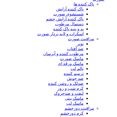
پاک کننده ها
پاک کننده آرایش
شستشوی صورت
پاک کننده آرایش چشم
دستمال مرطوب
پد و پنبه پاک کننده
اسکراب و لایه بردار صورت
مراقبت صورت
تونر
ضد آفتاب
مرطوب کننده و آبرسان
ماسک صورت
ماسک ورقه ای
بالم لب
ترمیم کننده
ضد جوش
ضدلک و روشن کننده
کرم شب و روز
لیفت و ضدچروک
ماسک بینی
ماسک لب
مراقبت دورچشم
کرم دورچشم