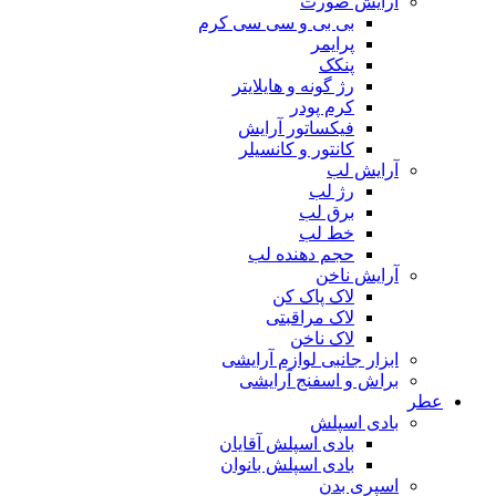
آرایش صورت
بی بی و سی سی کرم
پرایمر
پنکک
رژ گونه و هایلایتر
کرم پودر
فیکساتور آرایش
کانتور و کانسیلر
آرایش لب
رژ لب
برق لب
خط لب
حجم دهنده لب
آرایش ناخن
لاک پاک کن
لاک مراقبتی
لاک ناخن
ابزار جانبی لوازم آرایشی
براش و اسفنج آرایشی
عطر
بادی اسپلش
بادی اسپلش آقایان
بادی اسپلش بانوان
اسپری بدن