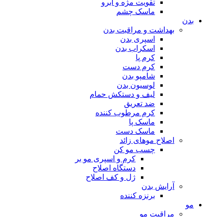
تقویت مژه و ابرو
ماسک چشم
بدن
بهداشت و مراقبت بدن
اسپری بدن
اسکراب بدن
کرم پا
کرم دست
شامپو بدن
لوسیون بدن
لیف و دستکش حمام
ضد تعریق
کرم مرطوب کننده
ماسک پا
ماسک دست
اصلاح موهای زائد
چسب مو کن
کرم و اسپری مو بر
دستگاه اصلاح
ژل و کف اصلاح
آرایش بدن
برنزه کننده
مو
مراقبت مو