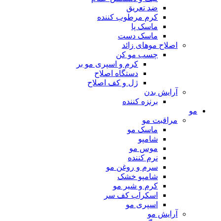
ضد تعریق
کرم مرطوب کننده
ماسک پا
ماسک دست
اصلاح موهای زائد
چسب مو کن
کرم و اسپری مو بر
دستگاه اصلاح
ژل و کف اصلاح
آرایش بدن
برنزه کننده
مو
مراقبت مو
ماسک مو
شامپو
موس مو
نرم کننده
سرم و روغن مو
شامپو خشک
کرم و شیر مو
اسکراب کف سر
اسپری مو
آرایش مو