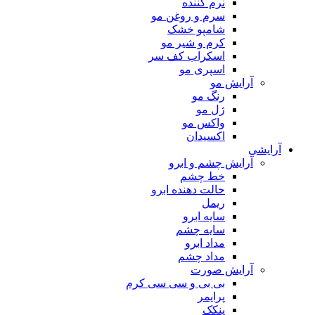
نرم کننده
سرم و روغن مو
شامپو خشک
کرم و شیر مو
اسکراب کف سر
اسپری مو
آرایش مو
رنگ مو
ژل مو
واکس مو
اکسیدان
آرایشی
آرایش چشم و ابرو
خط چشم
حالت دهنده ابرو
ریمل
سایه ابرو
سایه چشم
مداد ابرو
مداد چشم
آرایش صورت
بی بی و سی سی کرم
پرایمر
پنکک