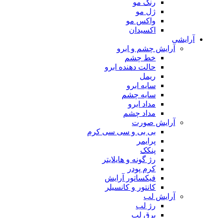
رنگ مو
ژل مو
واکس مو
اکسیدان
آرایشی
آرایش چشم و ابرو
خط چشم
حالت دهنده ابرو
ریمل
سایه ابرو
سایه چشم
مداد ابرو
مداد چشم
آرایش صورت
بی بی و سی سی کرم
پرایمر
پنکک
رژ گونه و هایلایتر
کرم پودر
فیکساتور آرایش
کانتور و کانسیلر
آرایش لب
رژ لب
برق لب