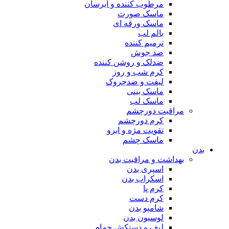
مرطوب کننده و آبرسان
ماسک صورت
ماسک ورقه ای
بالم لب
ترمیم کننده
ضد جوش
ضدلک و روشن کننده
کرم شب و روز
لیفت و ضدچروک
ماسک بینی
ماسک لب
مراقبت دورچشم
کرم دورچشم
تقویت مژه و ابرو
ماسک چشم
بدن
بهداشت و مراقبت بدن
اسپری بدن
اسکراب بدن
کرم پا
کرم دست
شامپو بدن
لوسیون بدن
لیف و دستکش حمام