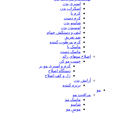
اسپری بدن
اسکراب بدن
کرم پا
کرم دست
شامپو بدن
لوسیون بدن
لیف و دستکش حمام
ضد تعریق
کرم مرطوب کننده
ماسک پا
ماسک دست
اصلاح موهای زائد
چسب مو کن
کرم و اسپری مو بر
دستگاه اصلاح
ژل و کف اصلاح
آرایش بدن
برنزه کننده
مو
مراقبت مو
ماسک مو
شامپو
موس مو