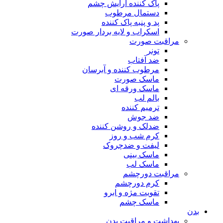
پاک کننده آرایش چشم
دستمال مرطوب
پد و پنبه پاک کننده
اسکراب و لایه بردار صورت
مراقبت صورت
تونر
ضد آفتاب
مرطوب کننده و آبرسان
ماسک صورت
ماسک ورقه ای
بالم لب
ترمیم کننده
ضد جوش
ضدلک و روشن کننده
کرم شب و روز
لیفت و ضدچروک
ماسک بینی
ماسک لب
مراقبت دورچشم
کرم دورچشم
تقویت مژه و ابرو
ماسک چشم
بدن
بهداشت و مراقبت بدن