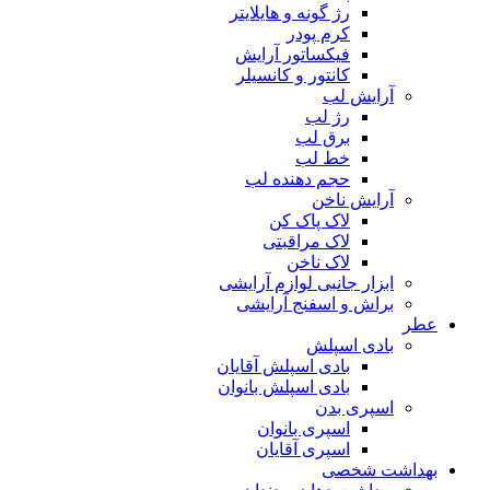
رژ گونه و هایلایتر
کرم پودر
فیکساتور آرایش
کانتور و کانسیلر
آرایش لب
رژ لب
برق لب
خط لب
حجم دهنده لب
آرایش ناخن
لاک پاک کن
لاک مراقبتی
لاک ناخن
ابزار جانبی لوازم آرایشی
براش و اسفنج آرایشی
عطر
بادی اسپلش
بادی اسپلش آقایان
بادی اسپلش بانوان
اسپری بدن
اسپری بانوان
اسپری آقایان
بهداشت شخصی