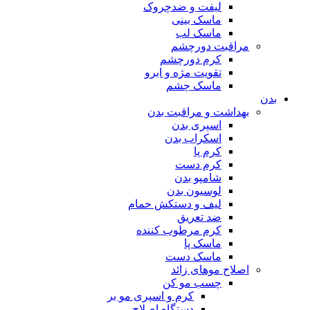
لیفت و ضدچروک
ماسک بینی
ماسک لب
مراقبت دورچشم
کرم دورچشم
تقویت مژه و ابرو
ماسک چشم
بدن
بهداشت و مراقبت بدن
اسپری بدن
اسکراب بدن
کرم پا
کرم دست
شامپو بدن
لوسیون بدن
لیف و دستکش حمام
ضد تعریق
کرم مرطوب کننده
ماسک پا
ماسک دست
اصلاح موهای زائد
چسب مو کن
کرم و اسپری مو بر
دستگاه اصلاح