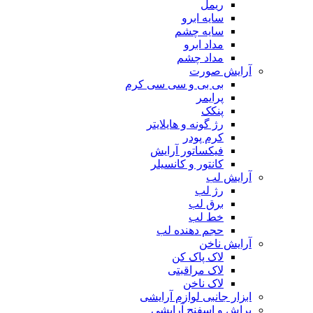
ریمل
سایه ابرو
سایه چشم
مداد ابرو
مداد چشم
آرایش صورت
بی بی و سی سی کرم
پرایمر
پنکک
رژ گونه و هایلایتر
کرم پودر
فیکساتور آرایش
کانتور و کانسیلر
آرایش لب
رژ لب
برق لب
خط لب
حجم دهنده لب
آرایش ناخن
لاک پاک کن
لاک مراقبتی
لاک ناخن
ابزار جانبی لوازم آرایشی
براش و اسفنج آرایشی