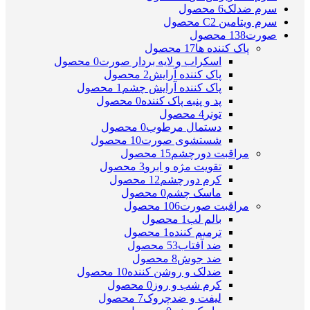
سرم ضدلک
6 محصول
سرم ویتامین C
2 محصول
صورت
138 محصول
پاک کننده ها
17 محصول
اسکراب و لایه بردار صورت
0 محصول
پاک کننده آرایش
2 محصول
پاک کننده آرایش چشم
1 محصول
پد و پنبه پاک کننده
0 محصول
تونر
4 محصول
دستمال مرطوب
0 محصول
شستشوی صورت
10 محصول
مراقبت دورچشم
15 محصول
تقویت مژه و ابرو
3 محصول
کرم دورچشم
12 محصول
ماسک چشم
0 محصول
مراقبت صورت
106 محصول
بالم لب
1 محصول
ترمیم کننده
1 محصول
ضد آفتاب
53 محصول
ضد جوش
8 محصول
ضدلک و روشن کننده
10 محصول
کرم شب و روز
0 محصول
لیفت و ضدچروک
7 محصول