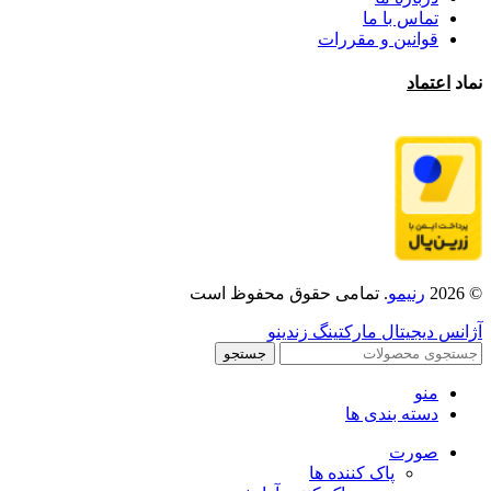
تماس با ما
قوانین و مقررات
نماد
اعتماد
© 2026
رنیمو
. تمامی حقوق محفوظ است
آژانس دیجیتال مارکتینگ زندینو
جستجو
منو
دسته بندی ها
صورت
پاک کننده ها