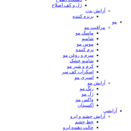
ژل و کف اصلاح
آرایش بدن
برنزه کننده
مو
مراقبت مو
ماسک مو
شامپو
موس مو
نرم کننده
سرم و روغن مو
شامپو خشک
کرم و شیر مو
اسکراب کف سر
اسپری مو
آرایش مو
رنگ مو
ژل مو
واکس مو
اکسیدان
آرایشی
آرایش چشم و ابرو
خط چشم
حالت دهنده ابرو