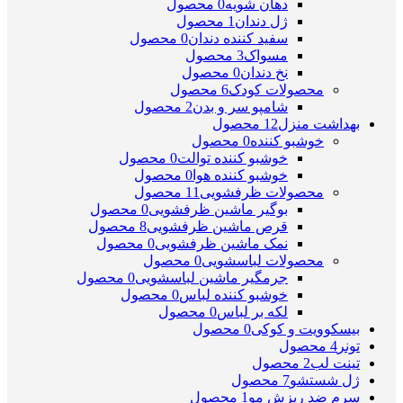
دهان شویه
0 محصول
ژل دندان
1 محصول
سفید کننده دندان
0 محصول
مسواک
3 محصول
نخ دندان
0 محصول
محصولات کودک
6 محصول
شامپو سر و بدن
2 محصول
بهداشت منزل
12 محصول
خوشبو کننده
0 محصول
خوشبو کننده توالت
0 محصول
خوشبو کننده هوا
0 محصول
محصولات ظرفشویی
11 محصول
بوگیر ماشین ظرفشویی
0 محصول
قرص ماشین ظرفشویی
8 محصول
نمک ماشین ظرفشویی
0 محصول
محصولات لباسشویی
0 محصول
جرمگیر ماشین لباسشویی
0 محصول
خوشبو کننده لباس
0 محصول
لکه بر لباس
0 محصول
بیسکوویت و کوکی
0 محصول
تونر
4 محصول
تینت لب
2 محصول
ژل شستشو
7 محصول
سرم ضد ریزش مو
1 محصول