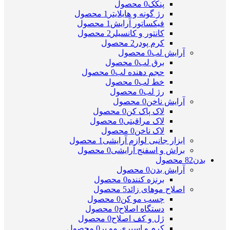
پنکک
0 محصول
رژ گونه و هایلایتر
1 محصول
فیکساتور آرایش
1 محصول
کانتور و کانسیلر
2 محصول
کرم پودر
2 محصول
آرایش لب
0 محصول
برق لب
0 محصول
حجم دهنده لب
0 محصول
خط لب
0 محصول
رژ لب
0 محصول
آرایش ناخن
0 محصول
لاک پاک کن
0 محصول
لاک مراقبتی
0 محصول
لاک ناخن
0 محصول
ابزار جانبی لوازم آرایشی
1 محصول
براش و اسفنج آرایشی
0 محصول
بدن
82 محصول
آرایش بدن
0 محصول
برنزه کننده
0 محصول
اصلاح موهای زائد
5 محصول
چسب مو کن
0 محصول
دستگاه اصلاح
0 محصول
ژل و کف اصلاح
0 محصول
کرم و اسپری مو بر
0 محصول