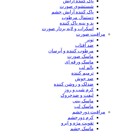
پاک کننده آرایش
شستشوی صورت
پاک کننده آرایش چشم
دستمال مرطوب
پد و پنبه پاک کننده
اسکراب و لایه بردار صورت
مراقبت صورت
تونر
ضد آفتاب
مرطوب کننده و آبرسان
ماسک صورت
ماسک ورقه ای
بالم لب
ترمیم کننده
ضد جوش
ضدلک و روشن کننده
کرم شب و روز
لیفت و ضدچروک
ماسک بینی
ماسک لب
مراقبت دورچشم
کرم دورچشم
تقویت مژه و ابرو
ماسک چشم