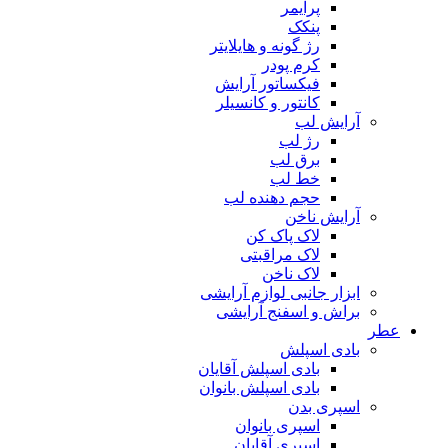
پرایمر
پنکک
رژ گونه و هایلایتر
کرم پودر
فیکساتور آرایش
کانتور و کانسیلر
آرایش لب
رژ لب
برق لب
خط لب
حجم دهنده لب
آرایش ناخن
لاک پاک کن
لاک مراقبتی
لاک ناخن
ابزار جانبی لوازم آرایشی
براش و اسفنج آرایشی
عطر
بادی اسپلش
بادی اسپلش آقایان
بادی اسپلش بانوان
اسپری بدن
اسپری بانوان
اسپری آقایان