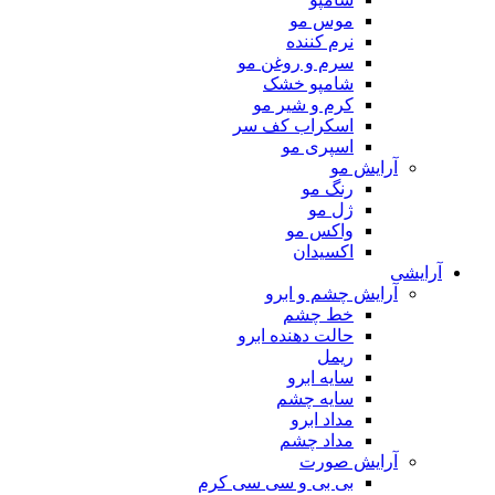
موس مو
نرم کننده
سرم و روغن مو
شامپو خشک
کرم و شیر مو
اسکراب کف سر
اسپری مو
آرایش مو
رنگ مو
ژل مو
واکس مو
اکسیدان
آرایشی
آرایش چشم و ابرو
خط چشم
حالت دهنده ابرو
ریمل
سایه ابرو
سایه چشم
مداد ابرو
مداد چشم
آرایش صورت
بی بی و سی سی کرم