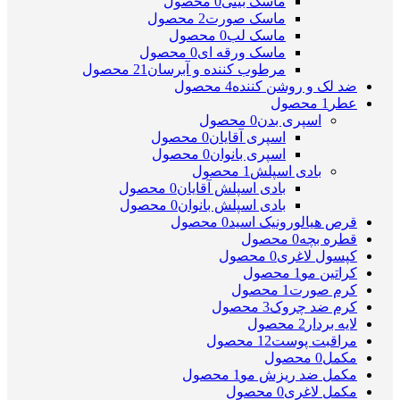
ماسک بینی
0 محصول
ماسک صورت
2 محصول
ماسک لب
0 محصول
ماسک ورقه ای
0 محصول
مرطوب کننده و آبرسان
21 محصول
ضد لک و روشن کننده
4 محصول
عطر
1 محصول
اسپری بدن
0 محصول
اسپری آقایان
0 محصول
اسپری بانوان
0 محصول
بادی اسپلش
1 محصول
بادی اسپلش آقایان
0 محصول
بادی اسپلش بانوان
0 محصول
قرص هیالورونیک اسید
0 محصول
قطره بچه
0 محصول
کپسول لاغری
0 محصول
کراتین مو
1 محصول
کرم صورت
1 محصول
کرم ضد چروک
3 محصول
لایه بردار
2 محصول
مراقبت پوست
12 محصول
مکمل
0 محصول
مکمل ضد ریزش مو
1 محصول
مکمل لاغری
0 محصول